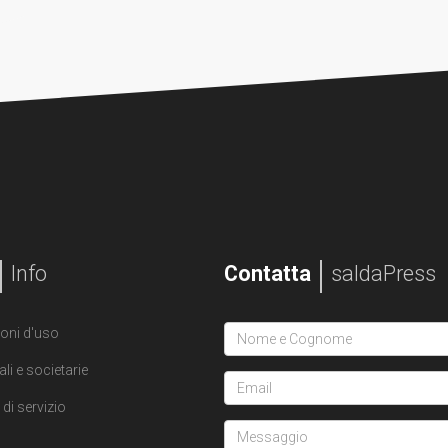
Info
Contatta
saldaPress
oni d'uso
ali e societarie
di servizio