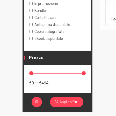
In promozione
Bundle
Carta Giovani
Pag
Anteprima disponibile
Copia autografata
eBook disponibile
Prezzo
€0
—
€464
Applica filtri