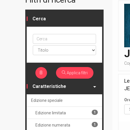
Cerca
Cerca
ptype
Cop
Applica filtri
Le
Caratteristiche
J
Or
Edizione speciale
1
Edizione limitata
1
Edizione numerata