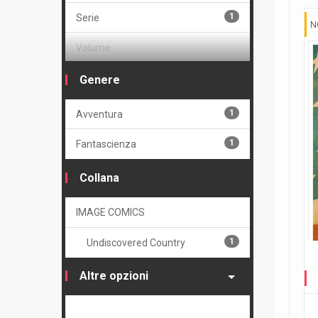
1
Serie
N
Volume
1
Cartonato variant numerato
Genere
1
Avventura
1
Fantascienza
Collana
IMAGE COMICS
1
Undiscovered Country
Altre opzioni