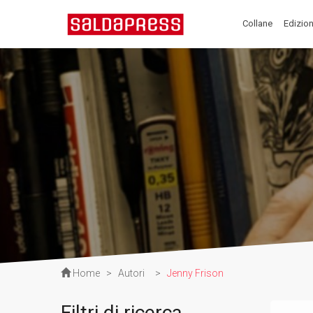
Collane
Edizion
Home
>
Autori
>
Jenny Frison
Filtri di ricerca