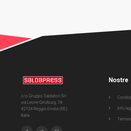
Nostre
c/o Gruppo Saldatori Srl
Condizi
via Leone Ginzburg, 18
Info leg
42124 Reggio Emilia (RE)
Italia
Termini 