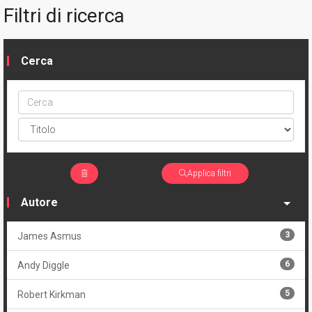
Filtri di ricerca
Cerca
Cerca
ptype
Applica filtri
Autore
3
James Asmus
6
Andy Diggle
5
Robert Kirkman