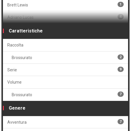
1
Brett Lewis
4
Adriano Lucas
9
Shawn Martinbrough
Caratteristiche
5
Felix Serrano
Raccolta
3
Nick Spencer
2
Brossurato
9
Serie
Volume
7
Brossurato
Genere
7
Avventura