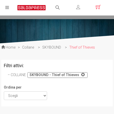
Registrati
Login
Home
>
Collane
>
SKYBOUND
>
Thief of Thieves
Filtri attivi:
COLLANE
:
SKYBOUND - Thief of Thieves
Ordina per