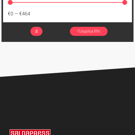
€0
—
€464
Applica filtri