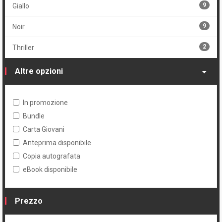
9
Giallo
9
Noir
2
Thriller
Altre opzioni
In promozione
Bundle
Carta Giovani
Anteprima disponibile
Copia autografata
eBook disponibile
Prezzo