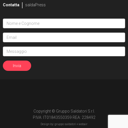
Contatta
saldaPress
Copyright © Gruppo Saldatori S.r.l.
P.IVA: IT01843550359 REA: 228492
Design by: gruppo saldatori +
webair