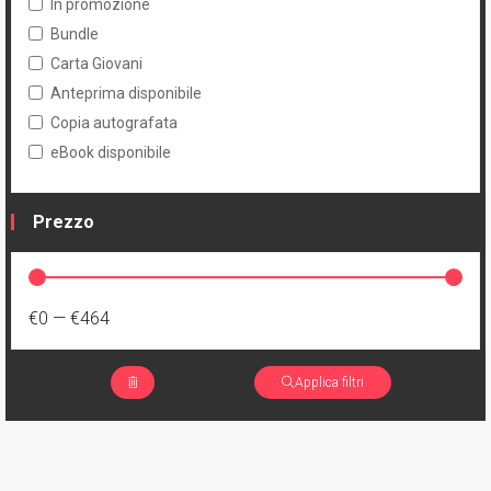
In promozione
Bundle
Carta Giovani
Anteprima disponibile
Copia autografata
eBook disponibile
Prezzo
€0
—
€464
Applica filtri