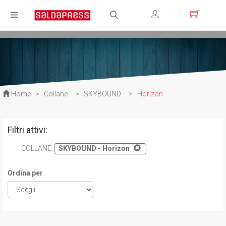
Registrati
Login
Home
>
Collane
>
SKYBOUND
>
Horizon
Filtri attivi:
COLLANE
:
SKYBOUND - Horizon
Ordina per