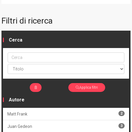
Filtri di ricerca
Cerca
Cerca
ptype
Applica filtri
Autore
2
Matt Frank
3
Juan Gedeon