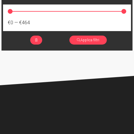
€0
—
€464
Applica filtri