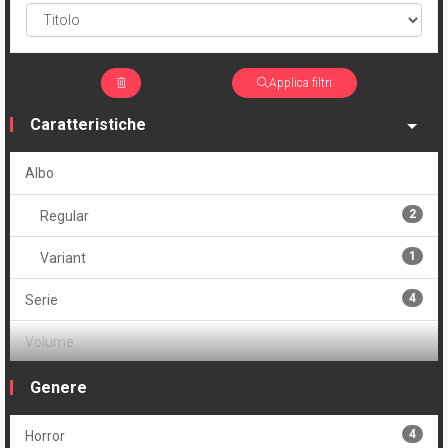
Applica filtri
Caratteristiche
Albo
2
Regular
1
Variant
4
Serie
Volume
1
Brossurato
Genere
4
Horror