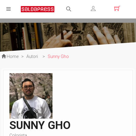
Registrati
Login
Home
>
Autori
>
Sunny Gho
SUNNY GHO
Colorista