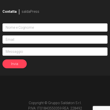
Contatta
saldaPress
Copyright © Gruppo Saldatori S.r.l.
P.IVA: IT01843550359 REA: 228492