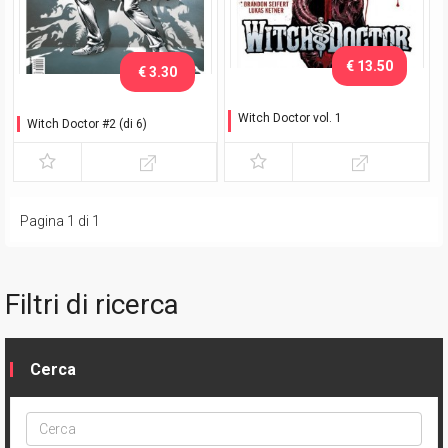
€ 13.50
€ 3.30
Witch Doctor vol. 1
Witch Doctor #2 (di 6)
Sotto i ferri
Pagina 1 di 1
Filtri di ricerca
Cerca
Cerca
ptype