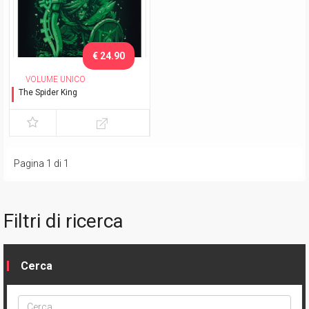
€ 24.90
VOLUME UNICO
The Spider King
Il re ragno
Pagina 1 di 1
Filtri di ricerca
Cerca
Cerca
ptype