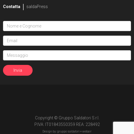
Contatta
saldaPress
Copyright © Gruppo Saldatori S.r.l.
P.IVA: IT01843550359 REA: 228492
Design by: gruppo saldatori +
webair