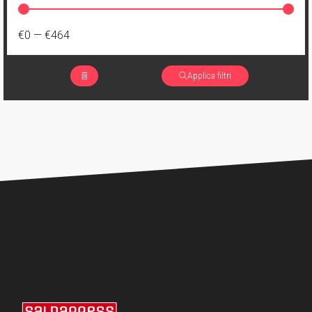
€0
—
€464
Applica filtri