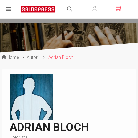
Registrati
Login
Home
>
Autori
>
Adrian Bloch
ADRIAN BLOCH
Colorista