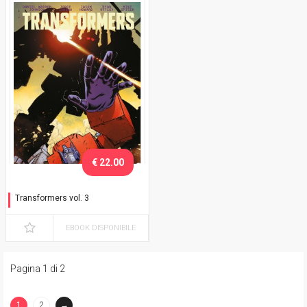
€ 22.00
Transformers vol. 3
La furia dei Combiner
EBOOK DISPONIBILE
Pagina 1 di 2
1
2
→