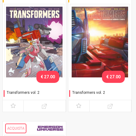
€ 27.00
€ 27.00
Transformers vol. 2
Transformers vol. 2
Passaggio verso l'oblio -
Passaggio verso l'oblio -
Variant Comicon Bergamo
Connecting Variant
2025
ACQUISTA