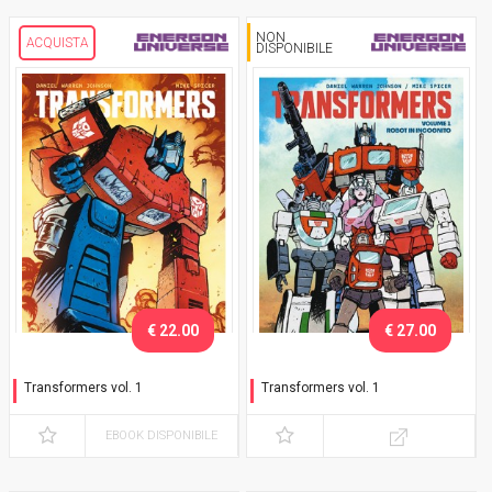
NON
ACQUISTA
DISPONIBILE
€ 22.00
€ 27.00
Transformers vol. 1
Transformers vol. 1
Robot in incognito
Robot in incognito - Variant
Autobot (ROMICS)
EBOOK DISPONIBILE