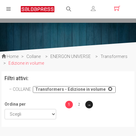
Registrati
Login
Home
>
Collane
>
ENERGON UNIVERSE
>
Transformers
>
Edizione in volume
Filtri attivi:
COLLANE
:
Transformers - Edizione in volume
Ordina per
1
2
→
(current)