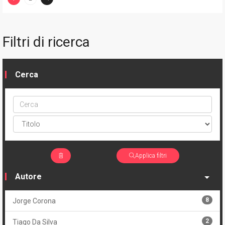
(current)
Filtri di ricerca
Cerca
Cerca
ptype
Applica filtri
Autore
8
Jorge Corona
2
Tiago Da Silva