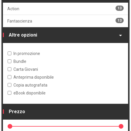
11
Cartonato variant numerato
13
Action
13
Fantascienza
Altre opzioni
In promozione
Bundle
Carta Giovani
Anteprima disponibile
Copia autografata
eBook disponibile
Prezzo