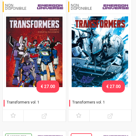
NON
NON
DISPONIBILE
DISPONIBILE
€ 27.00
€ 27.00
Transformers vol. 1
Transformers vol. 1
Robot in incognito - Variant
Robot in incognito - Variant
Decepticon (LUCCA C&G)
Megatron (MGW)