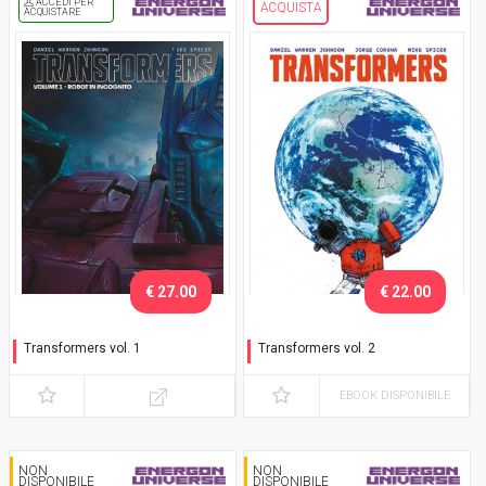
ACCEDI PER
ACQUISTA
ACQUISTARE
€ 27.00
€ 22.00
Transformers vol. 1
Transformers vol. 2
Robot in incognito -
Passaggio verso l'oblio
Connecting Variant
EBOOK DISPONIBILE
NON
NON
DISPONIBILE
DISPONIBILE