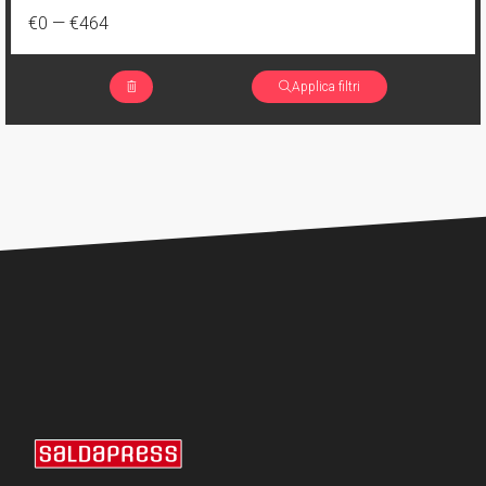
€0
—
€464
Applica filtri