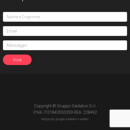
Copyright © Gruppo Saldatori S.r.l.
P.IVA: IT01843550359 REA: 228492
Design by: gruppo saldatori +
webair