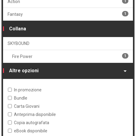
1
Action
1
Fantasy
Collana
SKYBOUND
1
Fire Power
Altre opzioni
In promozione
Bundle
Carta Giovani
Anteprima disponibile
Copia autografata
eBook disponibile