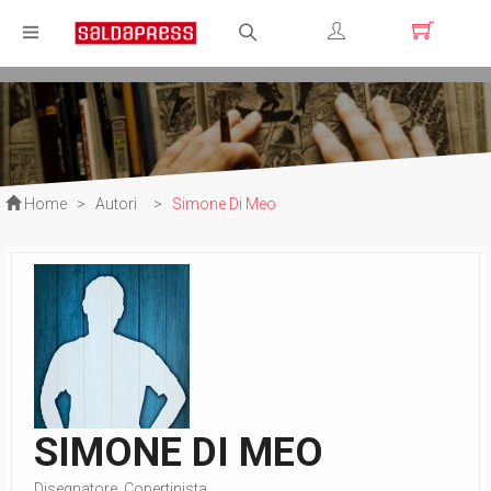
Registrati
Login
Home
>
Autori
>
Simone Di Meo
SIMONE DI MEO
Disegnatore, Copertinista