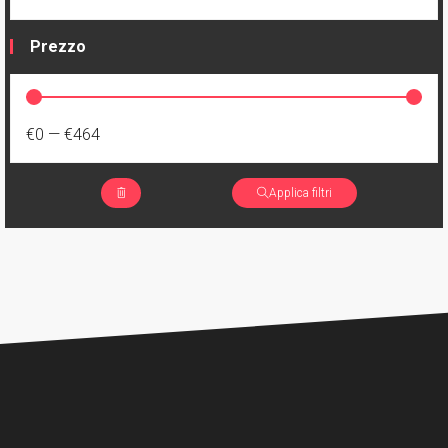
Prezzo
€0
—
€464
Applica filtri