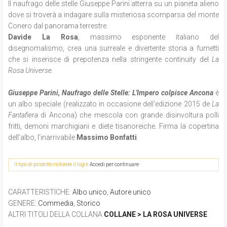
Il naufrago delle stelle Giuseppe Parini atterra su un pianeta alieno
dove si troverà a indagare sulla misteriosa scomparsa del monte
Conero dal panorama terrestre.
Davide La Rosa
, massimo esponente italiano del
disegnomalismo, crea una surreale e divertente storia a fumetti
che si inserisce di prepotenza nella stringente continuity del
La
Rosa Universe
.
Giuseppe Parini, Naufrago delle Stelle: L'Impero colpisce Ancona
è
un albo speciale (realizzato in occasione dell'edizione 2015 de
La
Fantafiera
di Ancona) che mescola con grande disinvoltura polli
fritti, demoni marchigiani e diete tisanoreiche. Firma la copertina
dell’albo, l’inarrivabile
Massimo Bonfatti
.
Il tipo di prodotto richiede il login
Accedi per continuare
CARATTERISTICHE
:
Albo unico
,
Autore unico
GENERE
:
Commedia
,
Storico
ALTRI TITOLI DELLA COLLANA
COLLANE > LA ROSA UNIVERSE