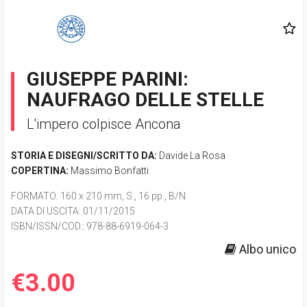
GIUSEPPE PARINI:
NAUFRAGO DELLE STELLE
L'impero colpisce Ancona
STORIA E DISEGNI/SCRITTO DA:
Davide La Rosa
COPERTINA:
Massimo Bonfatti
FORMATO
: 160 x 210 mm, S., 16 pp., B/N
DATA DI USCITA
: 01/11/2015
ISBN/ISSN/COD.:
978-88-6919-064-3
Albo unico
€3.00