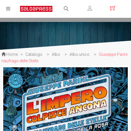
Registrati
Login
Home
>
Catalogo
>
Albo
>
Albo unico
>
Giuseppe Parini:
naufrago delle Stelle