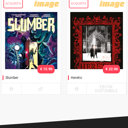
ACQUISTA
ACQUISTA
€ 15.90
€ 22.00
Slumber
Heretic
EBOOK
DISPONIBILE