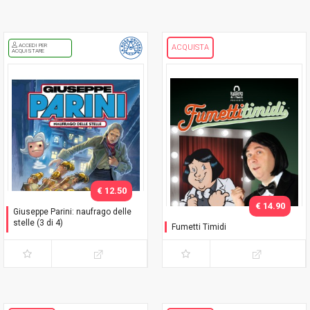
ACCEDI PER
ACQUISTA
ACQUISTARE
€ 12.50
€ 14.90
Giuseppe Parini: naufrago delle
stelle (3 di 4)
Fumetti Timidi
Variant