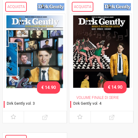
ACQUISTA
ACQUISTA
€ 14.90
€ 14.90
VOLUME FINALE DI SERIE
Dirk Gently vol. 3
Dirk Gently vol. 4
Il salmone del dubbio (parte
Il salmone del dubbio (parte
1)
2)