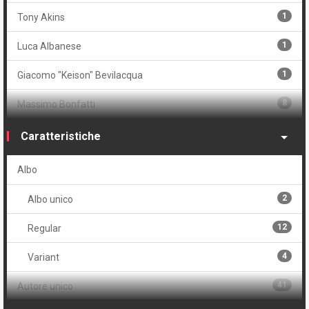
1
Tony Akins
1
Luca Albanese
1
Giacomo "Keison" Bevilacqua
8
Massimo Bonfatti
2
Russ Braun
Caratteristiche
1
Tyler Burton Smith
Albo
1
Daniele Caluri
2
Albo unico
1
Giuseppe Camuncoli
12
Regular
1
Vanessa Cardinali
4
Variant
1
Giorgio Cavazzano
41
Autore unico
7
Frank Cho