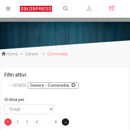
Registrati
Login
Home
>
Genere
>
Commedia
Filtri attivi:
GENERI
:
Genere - Commedia
Ordina per
1
2
3
4
…
8
→
(current)