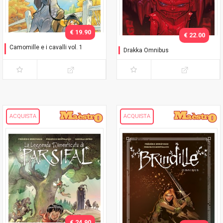
€ 19.90
€ 22.00
Camomille e i cavalli vol. 1
Drakka Omnibus
Colpo di fulmine
ACQUISTA
ACQUISTA
€ 24.90