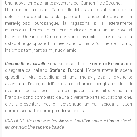
Una nuova, emozionante avventura per Camomille e Oceano!
I tempi in cui la giovane Camomille detestava i cavalli sono ormai
solo un ricordo sbiadito: da quando ha conosciuto Oceano, un
meraviglioso purosangue, la ragazzina si è letteralmente
innamorata di questi magnifici animali e ora è una fantina provetta!
Insieme, Oceano e Camomille sono invincibili: gare di salto a
ostacoli e galoppate fulminee sono ormai all’ordine del giorno,
Insieme a tanti, tantissimi, nuovi amici!
Camomille e i cavalli
è una serie scritta da
Frédéric Brrémaud
e
disegnata dall'italiano
Stefano Turconi
. L'opera mette in scena
episodi di vita quotidiana di una meravigliosa e divertente
avventura all’insegna dell’amicizia e dell’amore per gli animali. Tutti
i volumi - pensati per i lettori più giovani, sono hit di vendita in
Francia - sono completati da una divertente parte educational che,
oltre a presentare meglio i personaggi animali, spiega ai lettori
come disegnarli e come prendersene cura.
CONTIENE:
Camomille et les chevaux: Les Champions + Camomille et
les chevaux: Une superbe balade