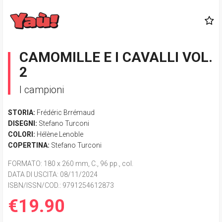
CAMOMILLE E I CAVALLI VOL.
2
I campioni
STORIA:
Frédéric Brrémaud
DISEGNI:
Stefano Turconi
COLORI:
Hélène Lenoble
COPERTINA:
Stefano Turconi
FORMATO
: 180 x 260 mm, C., 96 pp., col.
DATA DI USCITA
: 08/11/2024
ISBN/ISSN/COD.:
9791254612873
€19.90