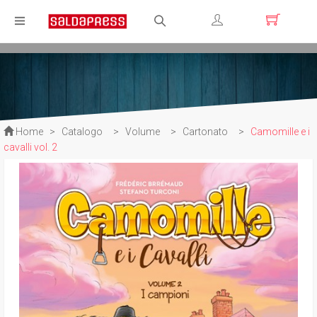
Registrati
Login
Home
>
Catalogo
>
Volume
>
Cartonato
>
Camomille e i
cavalli vol. 2