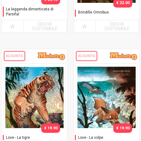
€ 32.00
La leggenda dimenticata di
Brindille Omnibus
Parsifal
Nuova Edizione
EBOOK
EBOOK
DISPONIBILE
DISPONIBILE
ACQUISTA
ACQUISTA
€ 19.90
€ 19.90
Love - La tigre
Love - La volpe