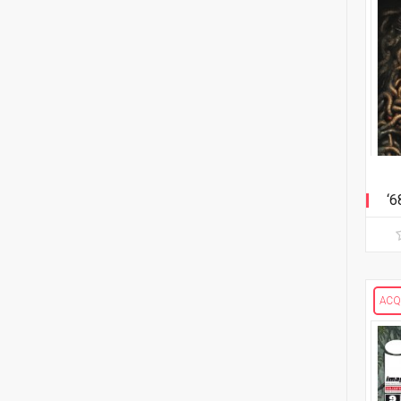
Transformers
2
Russ Braun
29
Edizione in albo
2
Heather Breckel
13
Edizione in volume
18
Elizabeth Breitweiser
Void Rivals
1
Dan Brereton
3
Edizione in albo
24
Andrei Bressan
8
Edizione in volume
‘6
3
Ed Brisson
FUORI COLLANA
2
Matt Broome
4
Dirk Gently
15
Bruce Brown
ACQ
9
Le storie di guerra di Garth
4
Garry Brown
Ennis
11
Frédéric Brrémaud
1
Player versus Player
5
Ed Brubaker