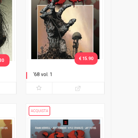
€ 15.90
30
‘68 vol. 1
Corri nella giungla!
ACQUISTA