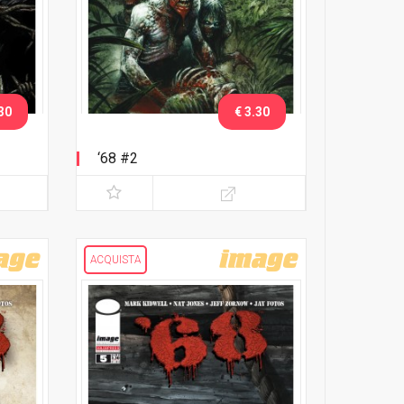
30
€ 3.30
‘68 #2
ACQUISTA