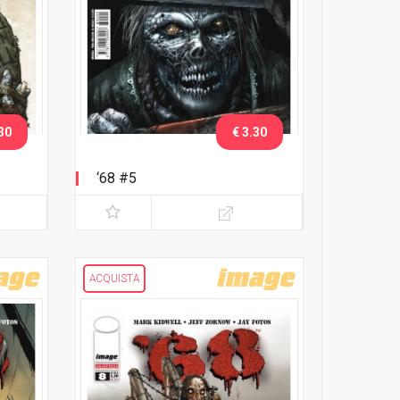
30
€ 3.30
‘68 #5
ACQUISTA