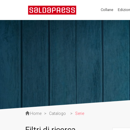
Collane
Edizion
Home
>
Catalogo
>
Serie
Filtri di ricerca