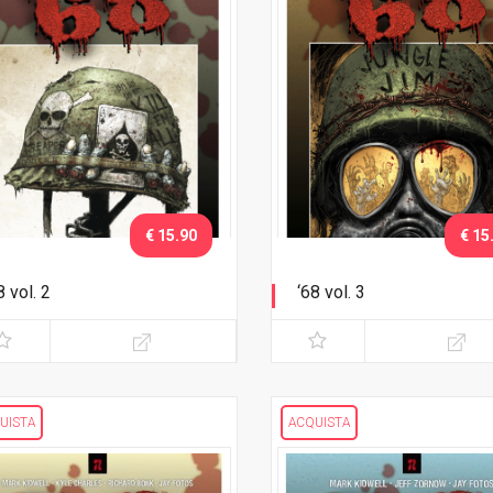
€ 15.90
€ 15
8 vol. 2
‘68 vol. 3
catrici
Jungle Jim
UISTA
ACQUISTA