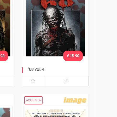
.90
€ 15.90
‘68 vol. 4
Regole di guerra
ACQUISTA