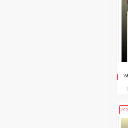
2
French Carlomagno
5
Decorum
2
Zé Carlos
4
Fear Agent
1
Elena Casagrande
3
Fuse
1
Stefano Caselli
3
Great Pacific
15
Donny Cates
2
I Seasons
10
Benito Cereno
4
Injection
3
Afu Chan
‘6
6
Nailbiter
Ci
3
Shari Chankhamma
4
Napalm Lullaby
3
Kyle Charles
3
Newburn
ACQ
4
Howard Chaykin
6
Nocterra
2
Cherish Chen
2
Nowhere Men