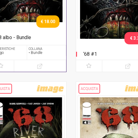
€ 18.00
8 albo - Bundle
€ 3.
rie completa
ERISTICHE
COLLANA
ogo
• Bundle
‘68 #1
UISTA
ACQUISTA