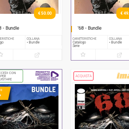
€ 50.00
€ 49
8 - Bundle
'68 - Bundle
rie completa
Serie completa
ERISTICHE
COLLANA
CARATTERISTICHE
COLLANA
ogo
• Bundle
Catalogo
• Bundle
Serie
CCEDI CON
ACQUISTA
 PER
UISTARE
TO
%