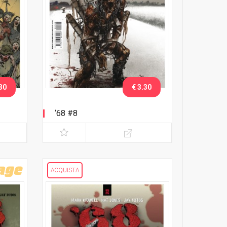
30
€ 3.30
‘68 #8
ACQUISTA