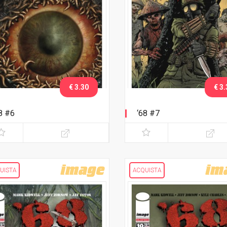
€ 3.30
€ 3.
8 #6
‘68 #7
UISTA
ACQUISTA