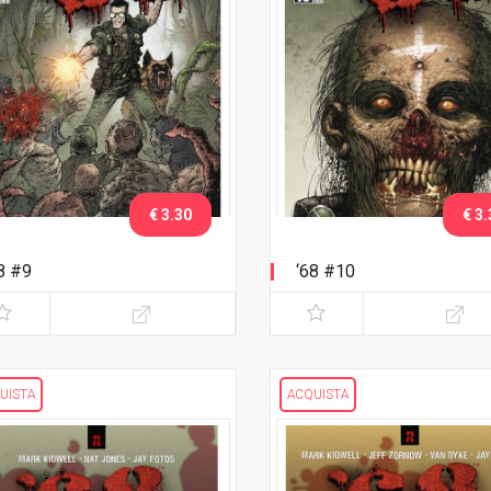
€ 3.30
€ 3.
8 #9
‘68 #10
UISTA
ACQUISTA