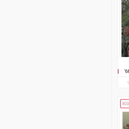
3
Twisted Toyfare Theatre
7
Cullen Bunn
16
Volt - che vita di mecha...
6
Chris Burnham
2
Warcraft
2
Keith Burns
GODZILLA
2
Kurt Busiek
47
Edizione in albo
1
Megan Camarena
5
Edizione in volume
‘6
4
Aaron Campbell
IMAGE COMICS
3
Laurence Campbell
10
'68 Albo
29
Giuseppe Camuncoli
2
Adventureman
ACQ
1
Eric Canete
3
Copperhead
2
Greg Capullo
4
Crossover