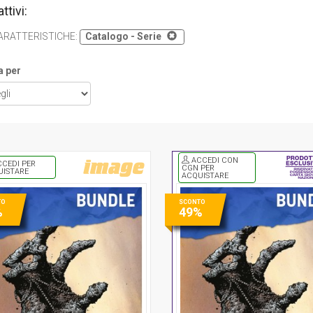
attivi:
ARATTERISTICHE
:
Catalogo - Serie
a per
ACCEDI CON
CEDI PER
CGN PER
UISTARE
ACQUISTARE
TO
SCONTO
%
49%