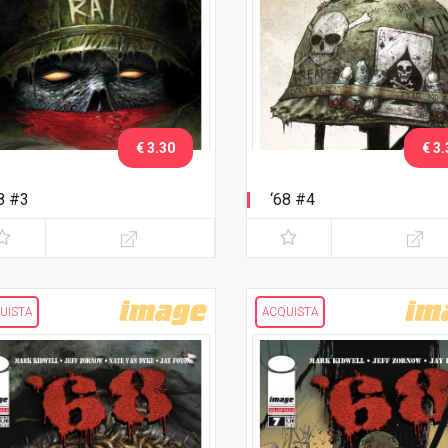
€ 3.30
€ 3.
8 #3
‘68 #4
UISTA
ACQUISTA