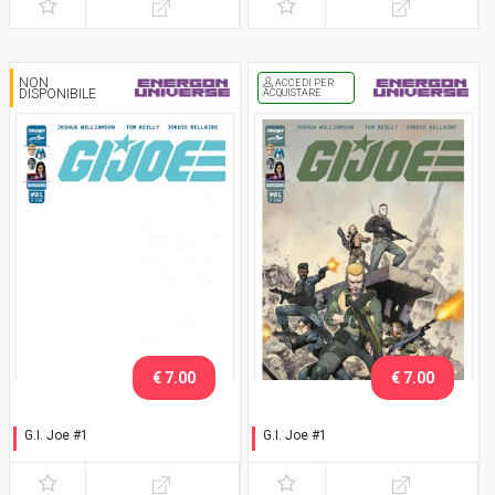
NON
ACCEDI PER
DISPONIBILE
ACQUISTARE
€ 7.00
€ 7.00
G.I. Joe #1
G.I. Joe #1
White Cover
Esclusiva Nerd Show
Modena 2025