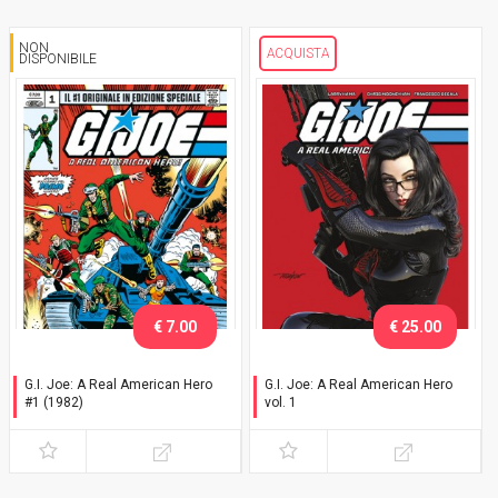
NON
ACQUISTA
DISPONIBILE
€ 7.00
€ 25.00
G.I. Joe: A Real American Hero
G.I. Joe: A Real American Hero
#1 (1982)
vol. 1
Classic Edition
Variant