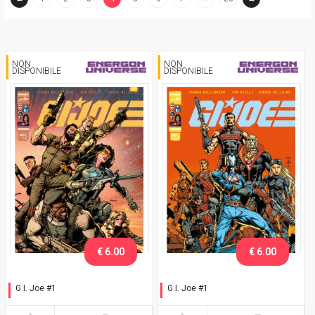
(current)
NON
NON
DISPONIBILE
DISPONIBILE
€ 6.00
€ 6.00
G.I. Joe #1
G.I. Joe #1
Choose your side - Team
Choose your side - Team
Joe
Cobra