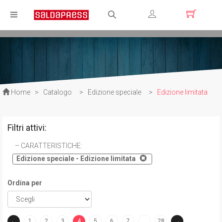
Registrati
Login
Home
>
Catalogo
>
Edizione speciale
>
Edizione limitata
Filtri attivi:
CARATTERISTICHE
:
Edizione speciale - Edizione limitata
Ordina per
←
1
2
3
4
5
6
7
…
28
→