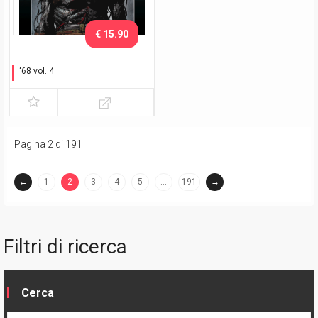
€ 15.90
‘68 vol. 4
Regole di guerra
Pagina 2 di 191
←
1
2
3
4
5
…
191
→
(current)
Filtri di ricerca
Cerca