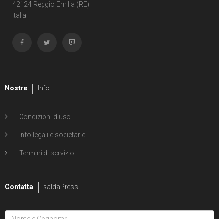
Shipwreck
42124 Reggio Emilia (RE)
Italia
1
Unholy Grail
6
ENERGON UNIVERSE
G.I. Joe
5
A Real American Hero
Nostre
Info
7
Edizione in albo
Condizioni d'uso
4
Edizione in volume
Info legali e societarie
12
Road to G.I. JOE
Termini di servizio
Transformers
29
Contatta
Edizione in albo
saldaPress
15
Edizione in volume