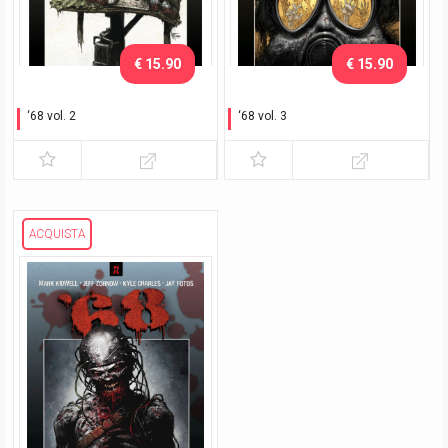
€ 15.90
€ 15.90
‘68 vol. 2
‘68 vol. 3
Cicatrici
Jungle Jim
ACQUISTA