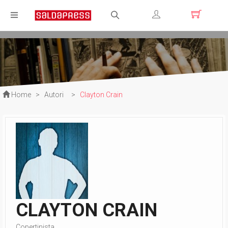
Registrati
Login
Home
>
Autori
>
Clayton Crain
CLAYTON CRAIN
Copertinista