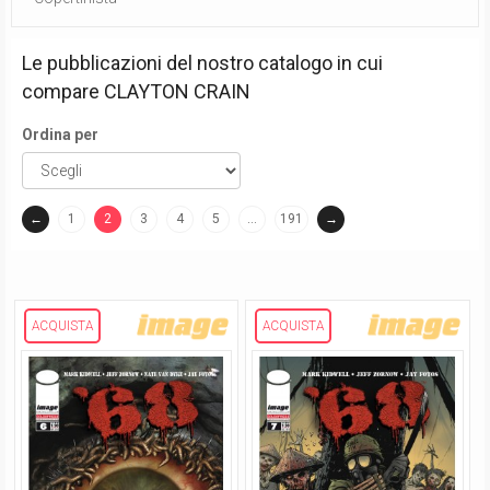
Le pubblicazioni del nostro catalogo in cui
compare
CLAYTON CRAIN
Ordina per
←
1
2
3
4
5
…
191
→
(current)
ACQUISTA
ACQUISTA