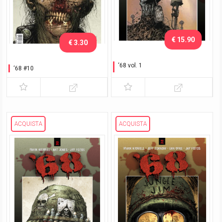
€ 15.90
€ 3.30
‘68 vol. 1
‘68 #10
Corri nella giungla!
ACQUISTA
ACQUISTA