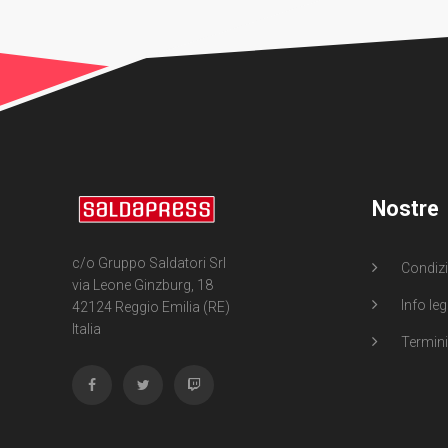
Nostre
c/o Gruppo Saldatori Srl
Condizi
via Leone Ginzburg, 18
Info leg
42124 Reggio Emilia (RE)
Italia
Termini 