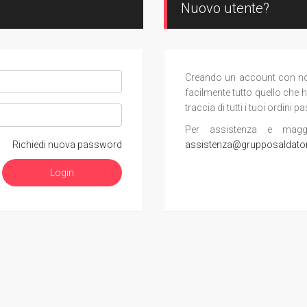
Nuovo utente?
Creando un account con noi, 
facilmente tutto quello che h
traccia di tutti i tuoi ordini pa
Per assistenza e maggior
Richiedi nuova password
assistenza@grupposaldato