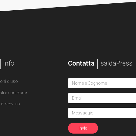
Info
Contatta
saldaPress
oni d'uso
ali e societarie
di servizio