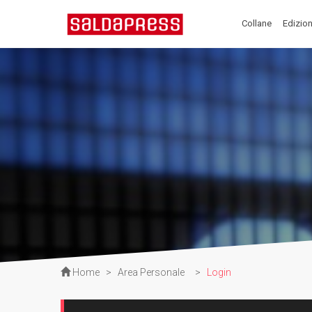
Collane
Edizion
Home
>
Area Personale
>
Login