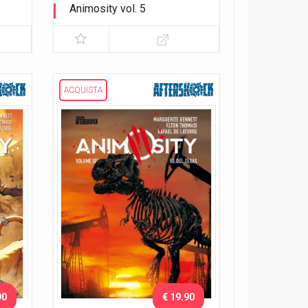
Animosity vol. 5
Il dio degli animali
ACQUISTA
90
€ 19.90