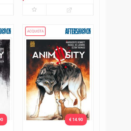
Lo sciame
ACQUISTA
90
€ 14.90