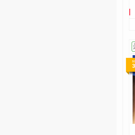
2
Fumetti Timidi
1
Il suicidio spiegato a mio figlio
1
L'almanacco dei fumetti della
Gleba
1
Le ragazzine stanno
perdendo...
S
9
Le storie di guerra di Garth
Ennis
1
Player versus Player
1
Re in incognito
1
The Last Temptation
1
The Meatball Family