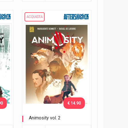
ACQUISTA
90
€ 14.90
Animosity vol. 2
Il drago