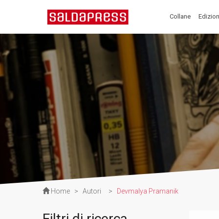
Collane
Edizion
Home
>
Autori
>
Devmalya Pramanik
Filtri di ricerca