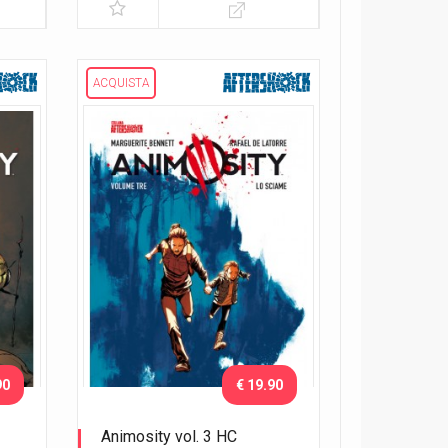
ACQUISTA
90
€ 19.90
Animosity vol. 3 HC