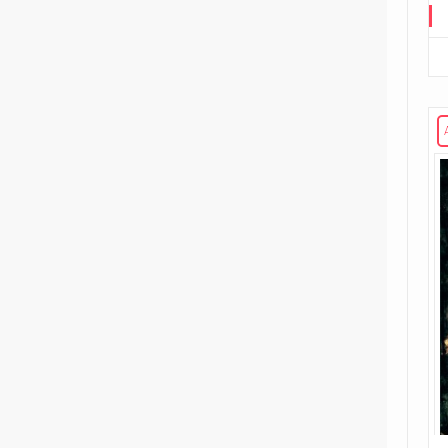
Road to G.I. JOE
Transformers
29
Edizione in albo
15
Edizione in volume
3
The Transformers (1984)
Void Rivals
3
Edizione in albo
8
Edizione in volume
FUORI COLLANA
1
An unkindness of ravens
4
Dirk Gently