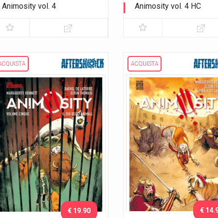
Animosity vol. 4
Animosity vol. 4 HC
La città fortezza
La città fortezza
ACQUISTA
ACQUISTA
€ 14.
€ 19.90