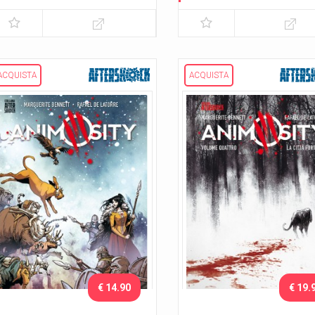
Il drago
Lo sciame
ACQUISTA
ACQUISTA
€ 14.90
€ 19.