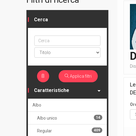
Cerca
Cerca
ptype
Di
Applica filtri
Le
Caratteristiche
D
Or
Albo
14
Albo unico
409
Regular