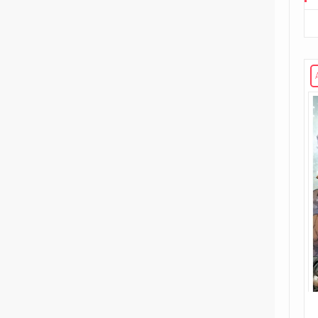
221
Volume unico
2
Rosso Profondo
4
Volume illustrato
3
Rough Riders
1
Second Sight
1
Shipwreck
1
Unholy Grail
6
ENERGON UNIVERSE
G.I. Joe
5
A Real American Hero
7
Edizione in albo
4
Edizione in volume
12