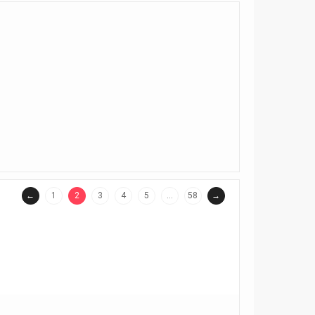
←
1
2
3
4
5
…
58
→
(current)