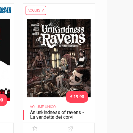
ACQUISTA
€ 19.90
90
VOLUME UNICO
An unkindness of ravens -
La vendetta dei corvi