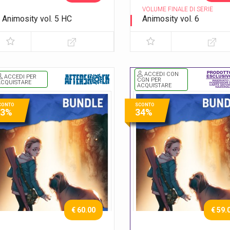
VOLUME FINALE DI SERIE
Animosity vol. 5 HC
Animosity vol. 6
Il dio degli animali
Il re del Texas
ACCEDI CON
ACCEDI PER
CGN PER
ACQUISTARE
ACQUISTARE
CONTO
SCONTO
33%
34%
€ 60.00
€ 59.