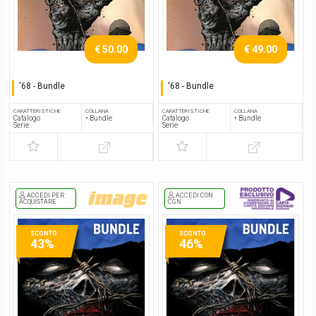
€ 50.00
€ 49.00
'68 - Bundle
'68 - Bundle
Serie completa
Serie completa
CARATTERISTICHE
COLLANA
CARATTERISTICHE
COLLANA
Catalogo
• Bundle
Catalogo
• Bundle
Serie
Serie
ACCEDI PER
ACCEDI CON
ACQUISTARE
CGN
SCONTO
SCONTO
43%
46%