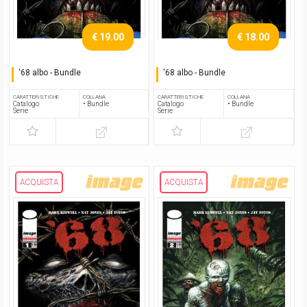
€ 19.00
€ 18.00
'68 albo - Bundle
'68 albo - Bundle
Serie completa
Serie completa
CARATTERISTICHE
COLLANA
CARATTERISTICHE
COLLANA
Catalogo
• Bundle
Catalogo
• Bundle
Serie
Serie
ACQUISTA
ACQUISTA