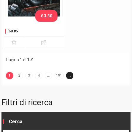
€ 3.30
‘68 #5
Pagina 1 di 191
1
2
3
4
…
191
→
(current)
Filtri di ricerca
Cerca