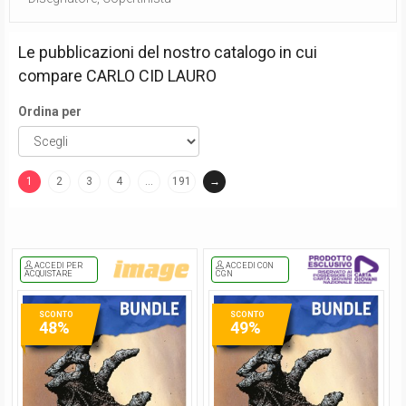
Le pubblicazioni del nostro catalogo in cui
compare
CARLO CID LAURO
Ordina per
1
2
3
4
…
191
→
(current)
ACCEDI PER
ACCEDI CON
ACQUISTARE
CGN
SCONTO
SCONTO
48%
49%