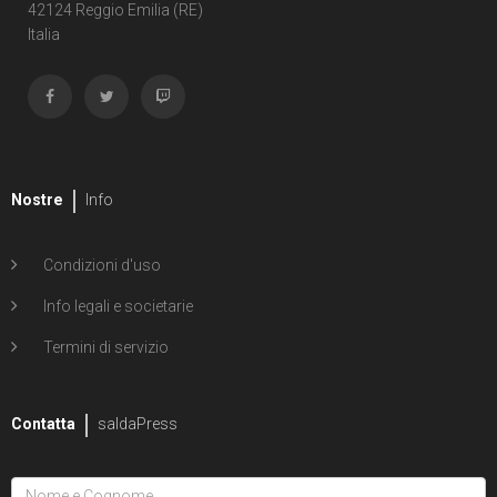
Shipwreck
42124 Reggio Emilia (RE)
Italia
1
Unholy Grail
6
ENERGON UNIVERSE
G.I. Joe
5
A Real American Hero
Nostre
Info
7
Edizione in albo
Condizioni d'uso
4
Edizione in volume
Info legali e societarie
12
Road to G.I. JOE
Termini di servizio
Transformers
29
Contatta
Edizione in albo
saldaPress
15
Edizione in volume