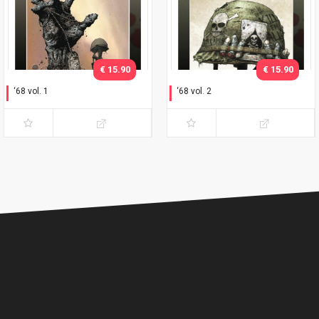
€ 15.90
€ 15.90
‘68 vol. 1
‘68 vol. 2
Corri nella giungla!
Cicatrici