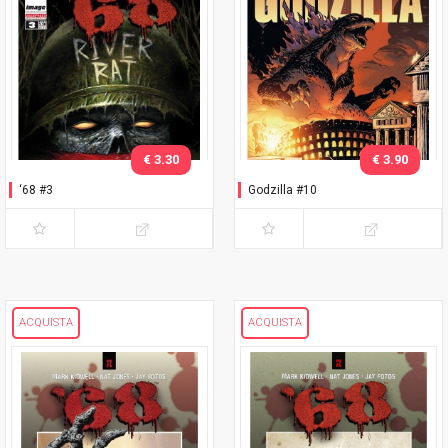
€ 3.30
€ 3.90
‘68 #3
Godzilla #10
ACQUISTA
ACQUISTA