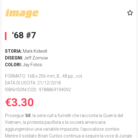
‘68 #7
STORIA:
Mark Kidwell
DISEGNI:
Jeff Zornow
COLORI:
Jay Fotos
FORMATO
: 168 x 256 mm, B., 48 pp., col.
DATA DI USCITA
: 21/12/2018
ISBN/ISSN/COD.:
9788869194092
€3.30
Prosegue
‘68
, la serie
cult
a fumetti che racconta la Guerra del
Vietnam, la protesta pacifista e la società americana
aggiungendovi una variabile impazzita: l’apocalisse zombie.
Mentre il soldato Brian Curliss continua a seguire la voce di Jungle