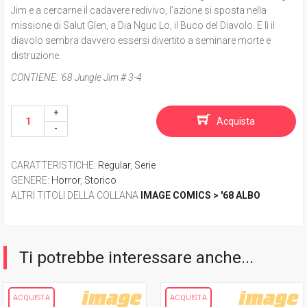
Jim e a cercarne il cadavere redivivo, l’azione si sposta nella
missione di Salut Glen, a Dia Nguc Lo, il Buco del Diavolo. E lì il
diavolo sembra davvero essersi divertito a seminare morte e
distruzione.
CONTIENE:
'68 Jungle Jim # 3-4
Acquista
CARATTERISTICHE
:
Regular
,
Serie
GENERE
:
Horror
,
Storico
ALTRI TITOLI DELLA COLLANA
IMAGE COMICS > '68 ALBO
Ti potrebbe interessare anche...
ACQUISTA
ACQUISTA