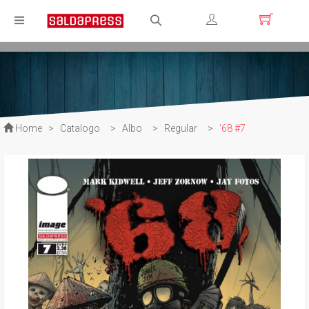
Registrati
Login
Home
>
Catalogo
>
Albo
>
Regular
>
‘68 #7