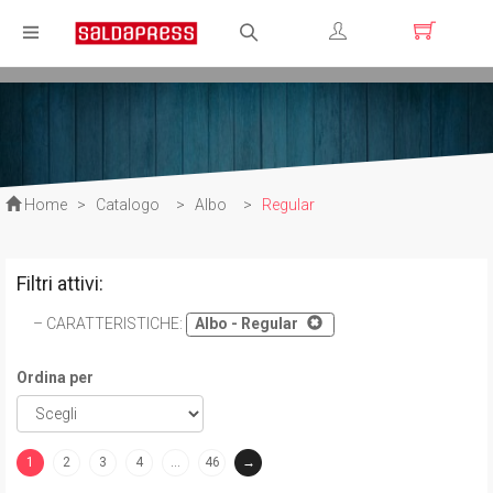
Registrati
Login
Home
>
Catalogo
>
Albo
>
Regular
Filtri attivi:
CARATTERISTICHE
:
Albo - Regular
Ordina per
1
2
3
4
…
46
→
(current)