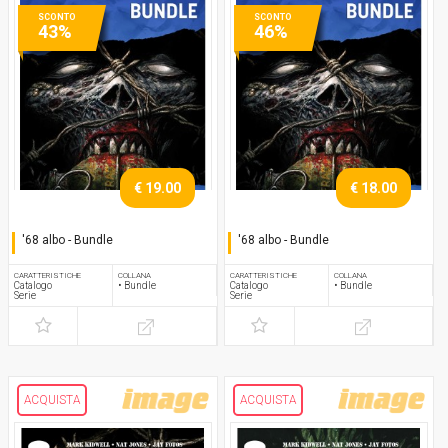
SCONTO
SCONTO
43%
46%
€ 19.00
€ 18.00
'68 albo - Bundle
'68 albo - Bundle
Serie completa
Serie completa
CARATTERISTICHE
COLLANA
CARATTERISTICHE
COLLANA
Catalogo
• Bundle
Catalogo
• Bundle
Serie
Serie
ACQUISTA
ACQUISTA