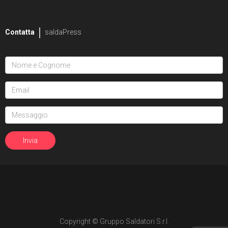
2
Mike Bowden
Contatta
saldaPress
1
Pippa Bowland
2
Russ Braun
4
Heather Breckel
19
Elizabeth Breitweiser
1
Dan Brereton
26
Andrei Bressan
4
Ed Brisson
2
Matt Broome
1
Andrew Brown
Copyright © Gruppo Saldatori S.r.l.