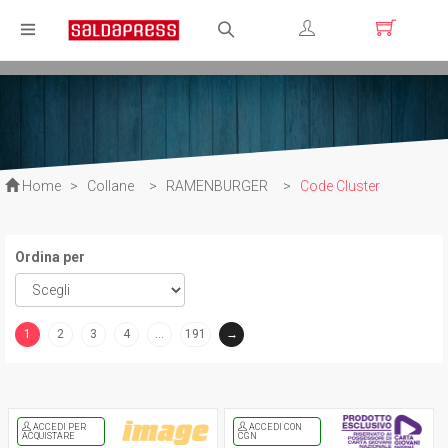
Registrati
Login
Home
>
Collane
>
RAMENBURGER
>
Code Cluster
Ordina per
1
2
3
4
…
191
→
(current)
ACCEDI PER
ACCEDI CON
ACQUISTARE
CGN