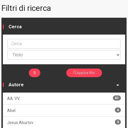
Filtri di ricerca
Cerca
Cerca
ptype
Applica filtri
Autore
61
AA. VV.
4
Abel
3
Jesus Aburtov