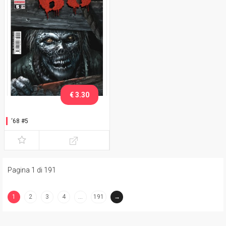
€ 3.30
‘68 #5
Pagina 1 di 191
1
2
3
4
…
191
→
(current)