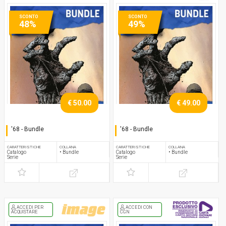
SCONTO
SCONTO
48%
49%
€ 50.00
€ 49.00
'68 - Bundle
'68 - Bundle
Serie completa
Serie completa
CARATTERISTICHE
COLLANA
CARATTERISTICHE
COLLANA
Catalogo
• Bundle
Catalogo
• Bundle
Serie
Serie
ACCEDI PER
ACCEDI CON
ACQUISTARE
CGN