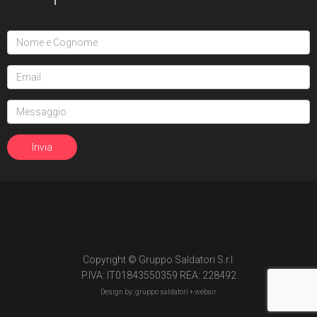
Copyright © Gruppo Saldatori S.r.l.
P.IVA: IT01843550359 REA: 228492
Design by: gruppo saldatori +
webair