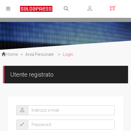
Registrati
Login
Home
>
Area Personale
>
Login
Utente registrato