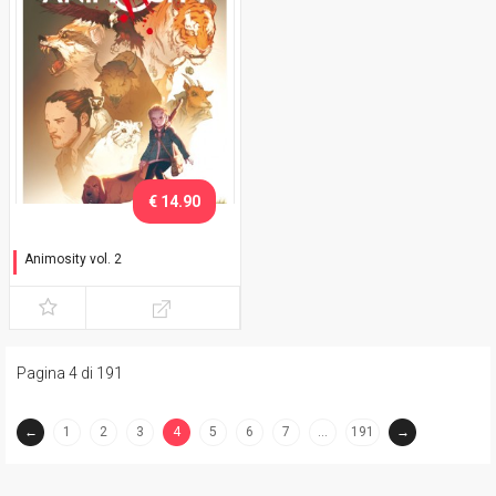
€ 14.90
Animosity vol. 2
Il drago
Pagina 4 di 191
←
1
2
3
4
5
6
7
…
191
→
(current)