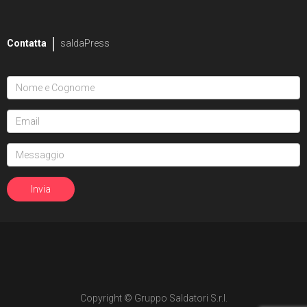
2
Mike Bowden
Contatta
saldaPress
1
Pippa Bowland
2
Russ Braun
4
Heather Breckel
19
Elizabeth Breitweiser
1
Dan Brereton
26
Andrei Bressan
4
Ed Brisson
2
Matt Broome
1
Andrew Brown
Copyright © Gruppo Saldatori S.r.l.