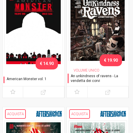
€ 19.90
€ 14.90
VOLUME UNICO
An unkindness of ravens - La
American Monster vol. 1
vendetta dei corvi
Dolce casa
ACQUISTA
ACQUISTA