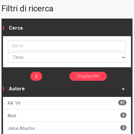
Filtri di ricerca
Cerca
Cerca
ptype
Applica filtri
Autore
61
AA. VV.
4
Abel
3
Jesus Aburtov