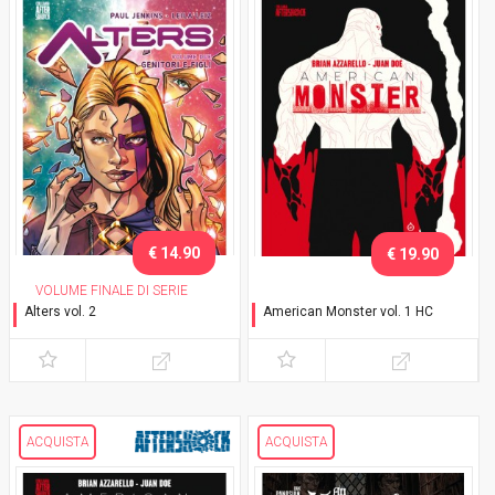
€ 14.90
€ 19.90
VOLUME FINALE DI SERIE
Alters vol. 2
American Monster vol. 1 HC
Genitori e figli
Dolce casa
ACQUISTA
ACQUISTA