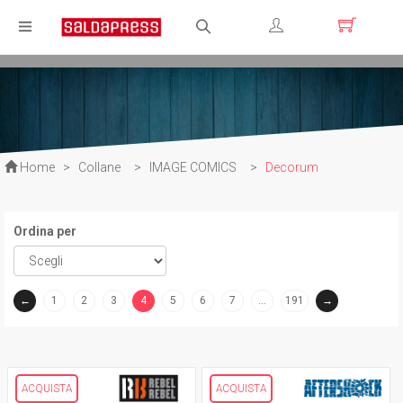
Registrati
Login
Home
>
Collane
>
IMAGE COMICS
>
Decorum
Ordina per
←
1
2
3
4
5
6
7
…
191
→
(current)
ACQUISTA
ACQUISTA