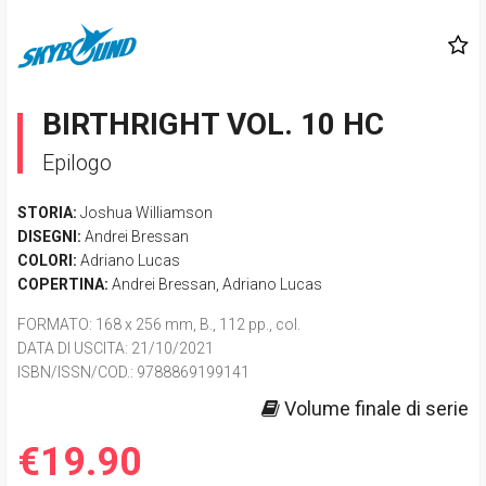
BIRTHRIGHT VOL. 10 HC
Epilogo
STORIA:
Joshua Williamson
DISEGNI:
Andrei Bressan
COLORI:
Adriano Lucas
COPERTINA:
Andrei Bressan
,
Adriano Lucas
FORMATO
: 168 x 256 mm, B., 112 pp., col.
DATA DI USCITA
: 21/10/2021
ISBN/ISSN/COD.:
9788869199141
Volume finale di serie
€19.90