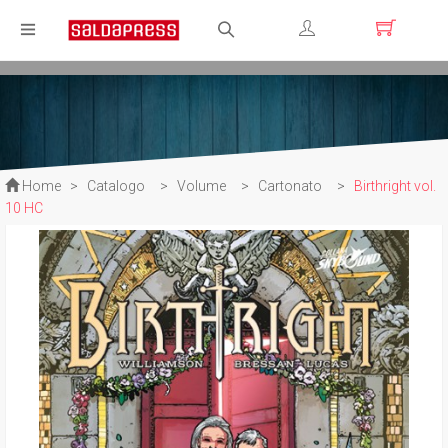
Registrati
Login
Home
>
Catalogo
>
Volume
>
Cartonato
>
Birthright vol.
10 HC