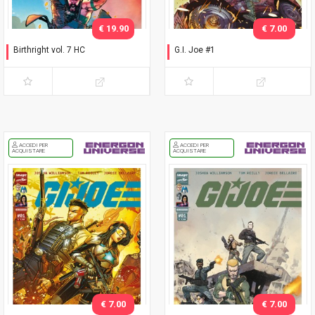
€ 19.90
€ 7.00
Birthright vol. 7 HC
G.I. Joe #1
Fratelli di sangue
Napoli Comicon 2026
ACCEDI PER
ACCEDI PER
ACQUISTARE
ACQUISTARE
€ 7.00
€ 7.00