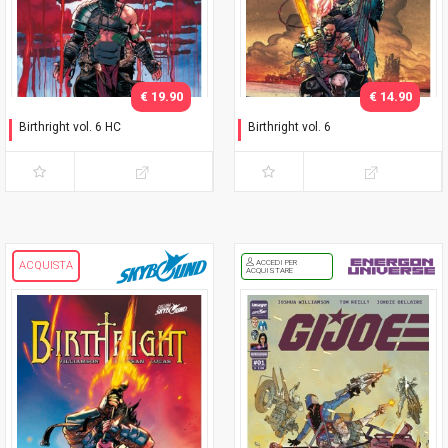
€ 19.90
€ 14.90
Birthright vol. 6 HC
Birthright vol. 6
Paternità
Paternità
ACCEDI PER
ACQUISTA
ACQUISTARE