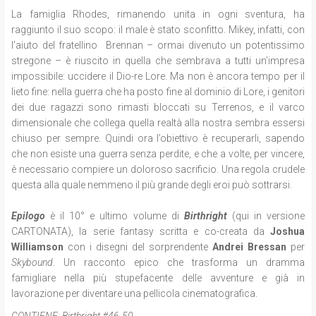
La famiglia Rhodes, rimanendo unita in ogni sventura, ha
raggiunto il suo scopo: il male è stato sconfitto. Mikey, infatti, con
l’aiuto del fratellino Brennan – ormai divenuto un potentissimo
stregone – è riuscito in quella che sembrava a tutti un’impresa
impossibile: uccidere il Dio-re Lore. Ma non è ancora tempo per il
lieto fine: nella guerra che ha posto fine al dominio di Lore, i genitori
dei due ragazzi sono rimasti bloccati su Terrenos, e il varco
dimensionale che collega quella realtà alla nostra sembra essersi
chiuso per sempre. Quindi ora l’obiettivo è recuperarli, sapendo
che non esiste una guerra senza perdite, e che a volte, per vincere,
è necessario compiere un doloroso sacrificio. Una regola crudele
questa alla quale nemmeno il più grande degli eroi può sottrarsi.
Epilogo
è il 10° e ultimo volume di
Birthright
(qui in versione
CARTONATA), la serie fantasy scritta e co-creata da
Joshua
Williamson
con i disegni del sorprendente
Andrei Bressan
per
Skybound
. Un racconto epico che trasforma un dramma
famigliare nella più stupefacente delle avventure e già in
lavorazione per diventare una pellicola cinematografica.
CONTIENE:
Birthright #46-50