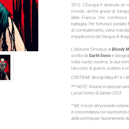
2012. L’Europa è divenuta un r
mondo, anche grazie al Sangu
della Francia che conferisce
battaglia. Per fortuna il soldat
di combattimento, viene mandato d
impadronirsi del Sangue di drag
L'edizione Omnibus di
Bloody M
scritta da
Garth Ennis
e disegna
volta riunite insieme, le due mi
racconto di guerra, violento e
CONTIENE:
Bloody Mary #1-4 + B
*** NOTE:
Volume in edizione vari
Lucca Comics & Games 2023
* NB: Il costo del presente volume 
in concomitanza con la presenza de
della somma per l'azzeramento de