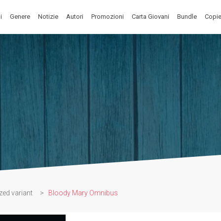
i
Genere
Notizie
Autori
Promozioni
Carta Giovani
Bundle
Copie
zed variant
>
Bloody Mary Omnibus