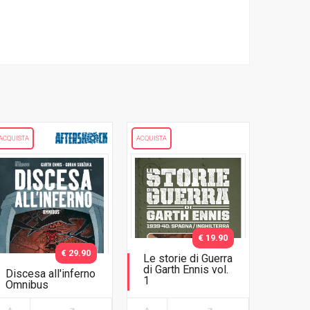
ACQUISTA
ACQUISTA
€ 19.90
€ 29.90
Le storie di Guerra
di Garth Ennis vol.
Discesa all'inferno
1
Omnibus
1939-40: Spagna /
Inghilterra