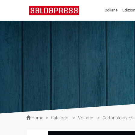
Collane
Edizion
Home
>
Catalogo
>
Volume
>
Cartonato oversi