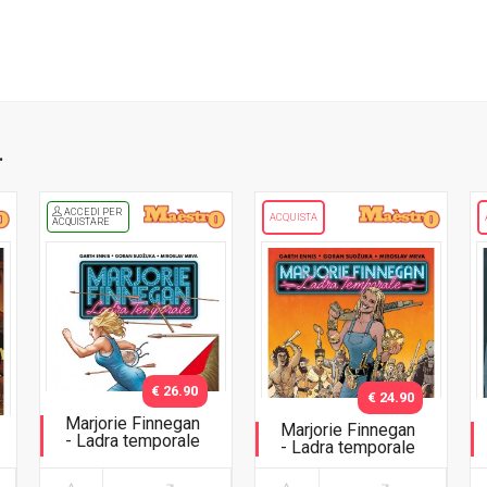
.
ACCEDI PER
ACQUISTA
ACQUISTARE
€ 26.90
€ 24.90
Marjorie Finnegan
Marjorie Finnegan
- Ladra temporale
- Ladra temporale
Variant