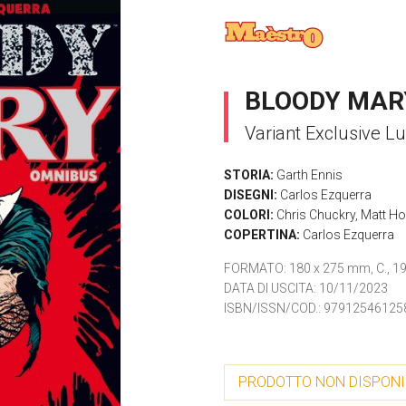
BLOODY MAR
Variant Exclusive L
STORIA:
Garth Ennis
DISEGNI:
Carlos Ezquerra
COLORI:
Chris Chuckry
,
Matt Ho
COPERTINA:
Carlos Ezquerra
FORMATO
: 180 x 275 mm, C., 1
DATA DI USCITA
: 10/11/2023
ISBN/ISSN/COD.:
97912546125
PRODOTTO NON DISPONI