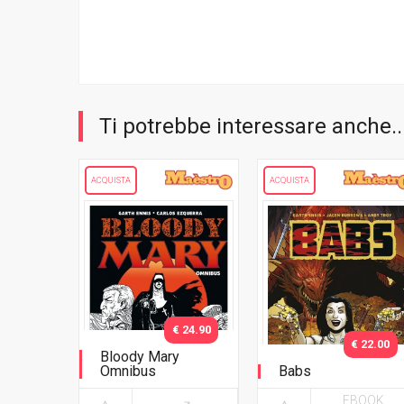
Ti potrebbe interessare anche..
ACQUISTA
ACQUISTA
€ 24.90
€ 22.00
Bloody Mary
Omnibus
Babs
EBOOK