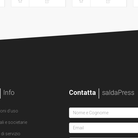
Info
Contatta
saldaPress
oni d'uso
ali e societarie
di servizio