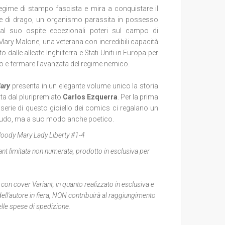
egime di stampo fascista e mira a conquistare il
e di drago, un organismo parassita in possesso
 al suo ospite eccezionali poteri sul campo di
o Mary Malone, una veterana con incredibili capacità
alle alleate Inghilterra e Stati Uniti in Europa per
o e fermare l’avanzata del regime nemico.
ary
presenta in un elegante volume unico la storia
ta dal pluripremiato
Carlos Ezquerra
. Per la prima
niserie di questo gioiello dei comics ci regalano un
 crudo, ma a suo modo anche poetico.
loody Mary Lady Liberty #1-4
ant limitata non numerata, prodotto in esclusiva per
con cover Variant, in quanto realizzato in esclusiva e
ll'autore in fiera, NON contribuirà al raggiungimento
lle spese di spedizione.