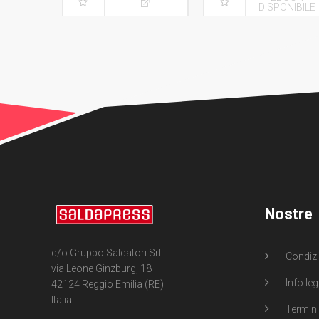
DISPONIBILE
Nostre
c/o Gruppo Saldatori Srl
Condizi
via Leone Ginzburg, 18
Info leg
42124 Reggio Emilia (RE)
Italia
Termini 