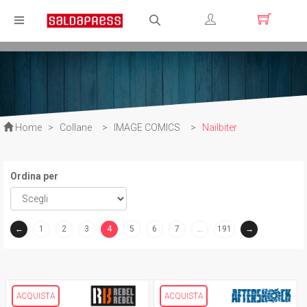
Registrati
Login
Home
>
Collane
>
IMAGE COMICS
>
Nailbiter
Ordina per
←
1
2
3
4
5
6
7
…
191
→
(current)
ACQUISTA
ACQUISTA