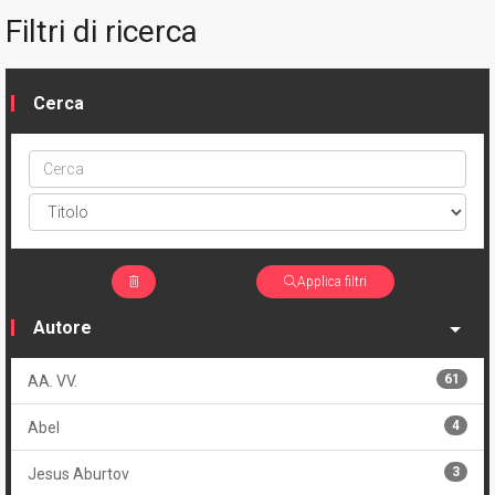
Filtri di ricerca
Cerca
Cerca
ptype
Applica filtri
Autore
61
AA. VV.
4
Abel
3
Jesus Aburtov