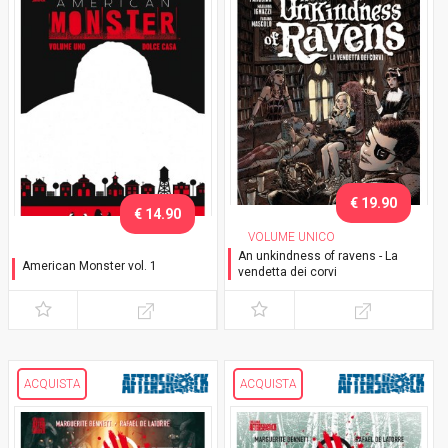
€ 19.90
€ 14.90
VOLUME UNICO
An unkindness of ravens - La
American Monster vol. 1
vendetta dei corvi
Dolce casa
ACQUISTA
ACQUISTA