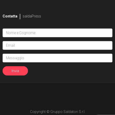
2
Mike Bowden
Contatta
saldaPress
1
Pippa Bowland
2
Russ Braun
4
Heather Breckel
19
Elizabeth Breitweiser
1
Dan Brereton
26
Andrei Bressan
4
Ed Brisson
2
Matt Broome
1
Andrew Brown
Copyright © Gruppo Saldatori S.r.l.