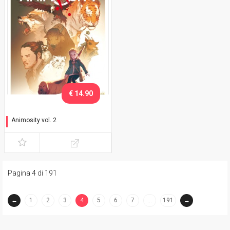
€ 14.90
Animosity vol. 2
Il drago
Pagina 4 di 191
←
1
2
3
4
5
6
7
…
191
→
(current)