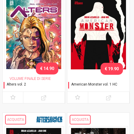
€ 14.90
€ 19.90
VOLUME FINALE DI SERIE
Alters vol. 2
American Monster vol. 1 HC
Genitori e figli
Dolce casa
ACQUISTA
ACQUISTA