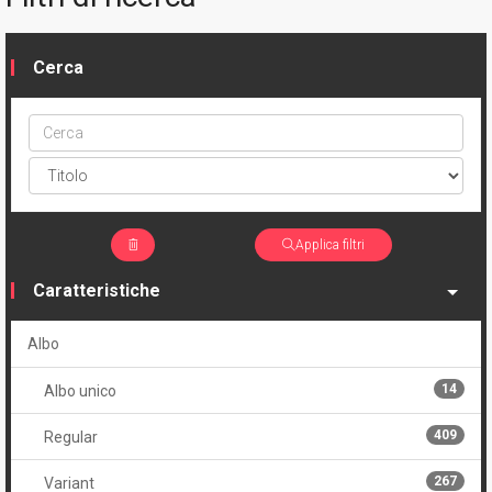
Cerca
Cerca
ptype
Applica filtri
Caratteristiche
Albo
14
Albo unico
409
Regular
267
Variant