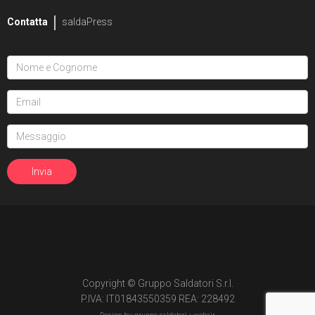
29
Contatta
Edizione in albo
saldaPress
15
Edizione in volume
3
The Transformers (1984)
Void Rivals
3
Edizione in albo
8
Edizione in volume
FUORI COLLANA
1
An unkindness of ravens
4
Dirk Gently
Copyright © Gruppo Saldatori S.r.l.
2
Fumetti Timidi
P.IVA: IT01843550359 REA: 228492