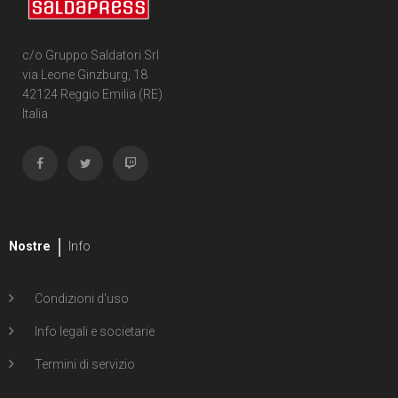
3
Rough Riders
1
Second Sight
c/o Gruppo Saldatori Srl
via Leone Ginzburg, 18
1
Shipwreck
42124 Reggio Emilia (RE)
Italia
1
Unholy Grail
6
ENERGON UNIVERSE
G.I. Joe
5
A Real American Hero
Nostre
Info
7
Edizione in albo
Condizioni d'uso
4
Edizione in volume
Info legali e societarie
12
Road to G.I. JOE
Termini di servizio
Transformers