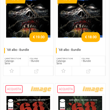
€ 19.00
€ 18.00
'68 albo - Bundle
'68 albo - Bundle
Serie completa
Serie completa
CARATTERISTICHE
COLLANA
CARATTERISTICHE
COLLANA
Catalogo
• Bundle
Catalogo
• Bundle
Serie
Serie
ACQUISTA
ACQUISTA