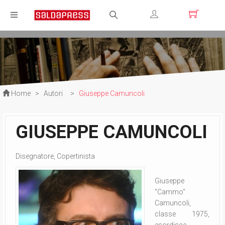
Registrati
Login
Home
>
Autori
>
Giuseppe Camuncoli
GIUSEPPE CAMUNCOLI
Disegnatore, Copertinista
Giuseppe
"Cammo"
Camuncoli,
classe 1975,