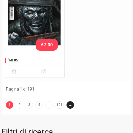
€ 3.30
‘68 #5
Pagina 1 di 191
1
2
3
4
…
191
→
(current)
Filtri di ricerca