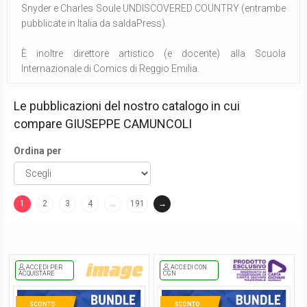
Snyder e Charles Soule UNDISCOVERED COUNTRY (entrambe
pubblicate in Italia da saldaPress).
È inoltre direttore artistico (e docente) alla Scuola
Internazionale di Comics di Reggio Emilia.
Le pubblicazioni del nostro catalogo in cui
compare
GIUSEPPE CAMUNCOLI
Ordina per
1
2
3
4
…
191
→
(current)
ACCEDI PER
ACCEDI CON
ACQUISTARE
CGN
SCONTO
SCONTO