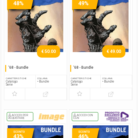
48%
49%
€ 50.00
€ 49.00
'68 - Bundle
'68 - Bundle
Serie completa
Serie completa
CARATTERISTICHE
COLLANA
CARATTERISTICHE
COLLANA
Catalogo
• Bundle
Catalogo
• Bundle
Serie
Serie
ACCEDI PER
ACCEDI CON
ACQUISTARE
CGN
SCONTO
SCONTO
43%
46%