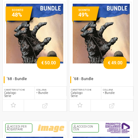
SCONTO
SCONTO
48%
49%
€ 50.00
€ 49.00
'68 - Bundle
'68 - Bundle
Serie completa
Serie completa
CARATTERISTICHE
COLLANA
CARATTERISTICHE
COLLANA
Catalogo
• Bundle
Catalogo
• Bundle
Serie
Serie
ACCEDI PER
ACCEDI CON
ACQUISTARE
CGN