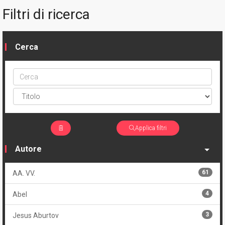
Filtri di ricerca
Cerca
Cerca
ptype
Applica filtri
Autore
61
AA. VV.
4
Abel
3
Jesus Aburtov