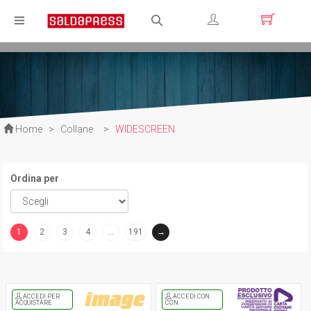
Registrati
Login
Home
>
Collane
>
WIDESCREEN
Ordina per
1
2
3
4
…
191
→
(current)
ACCEDI PER
ACCEDI CON
ACQUISTARE
CGN