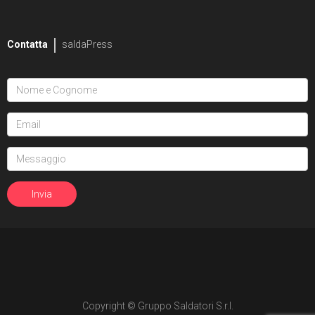
2
Mike Bowden
Contatta
saldaPress
1
Pippa Bowland
2
Russ Braun
4
Heather Breckel
19
Elizabeth Breitweiser
1
Dan Brereton
26
Andrei Bressan
4
Ed Brisson
2
Matt Broome
1
Andrew Brown
Copyright © Gruppo Saldatori S.r.l.