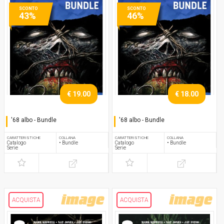
SCONTO
SCONTO
43%
46%
€ 19.00
€ 18.00
'68 albo - Bundle
'68 albo - Bundle
Serie completa
Serie completa
CARATTERISTICHE
COLLANA
CARATTERISTICHE
COLLANA
Catalogo
• Bundle
Catalogo
• Bundle
Serie
Serie
ACQUISTA
ACQUISTA