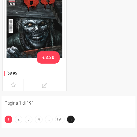
€ 3.30
‘68 #5
Pagina 1 di 191
1
2
3
4
…
191
→
(current)