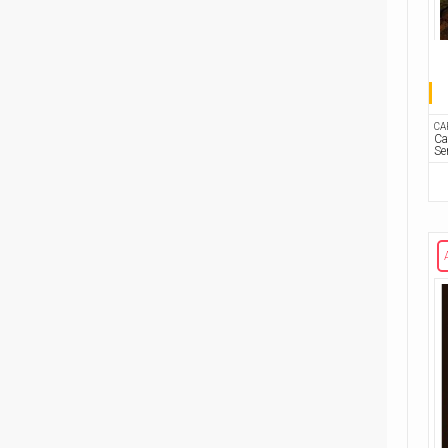
221
Volume unico
2
Rosso Profondo
4
Volume illustrato
3
Rough Riders
1
Second Sight
CA
Ca
1
Se
Shipwreck
1
Unholy Grail
6
ENERGON UNIVERSE
G.I. Joe
5
A Real American Hero
7
Edizione in albo
4
Edizione in volume
12