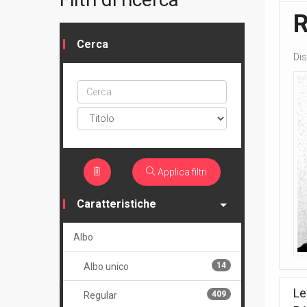
Cerca
Dis
Cerca
ptype
Applica filtri
Caratteristiche
Albo
14
Albo unico
Le
409
Regular