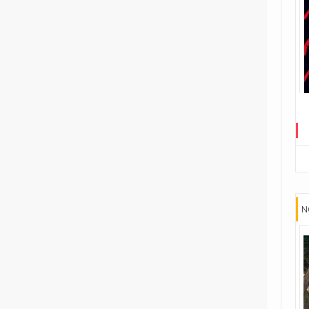
2
Fumetti Timidi
1
Il suicidio spiegato a mio figlio
1
L'almanacco dei fumetti della
Gleba
1
Le ragazzine stanno
perdendo...
9
Le storie di guerra di Garth
Ennis
1
Player versus Player
N
1
Re in incognito
1
The Last Temptation
1
The Meatball Family