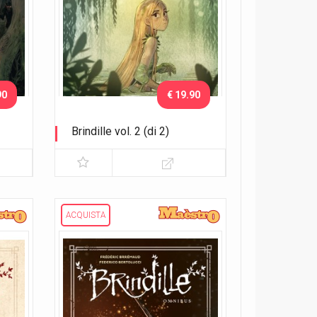
90
€ 19.90
Brindille vol. 2 (di 2)
Verso la luce
ACQUISTA