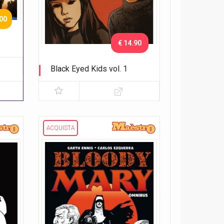
.00
€ 14.90
Black Eyed Kids vol. 1
I bambini
ACQUISTA