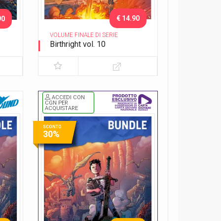
€ 14.90
90
VOLUME FINALE DI SERIE
Birthright vol. 10
Epilogo
ACCEDI CON
CGN PER
ACQUISTARE
SCONTO
30%