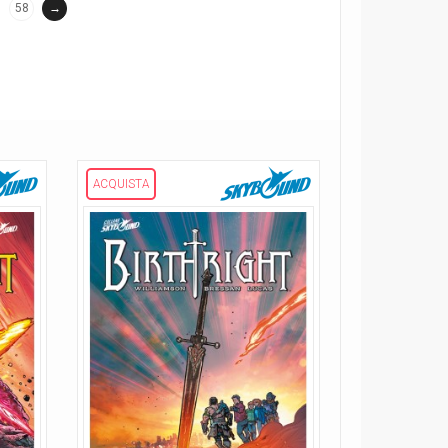
(current)
58
→
ACQUISTA