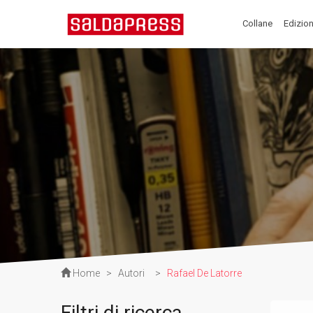
Collane
Edizion
Home
>
Autori
>
Rafael De Latorre
Filtri di ricerca