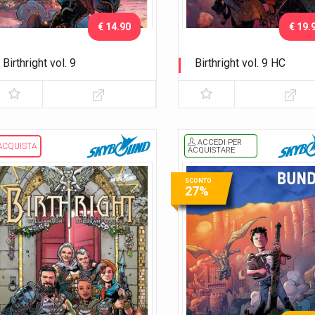
€ 14.90
€ 19.
Birthright vol. 9
Birthright vol. 9 HC
La guerra dei mondi
La guerra dei mondi
ACCEDI PER
ACQUISTA
ACQUISTARE
SCONTO
27%