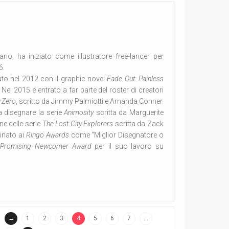
iano, ha iniziato come illustratore free-lancer per
6.
tato nel 2012 con il graphic novel
Fade Out: Painless
 Nel 2015 è entrato a far parte del roster di creatori
rZero
, scritto da Jimmy Palmiotti e Amanda Conner.
 disegnare la serie
Animosity
scritta da Marguerite
ne delle serie
The Lost City Explorers
scritta da Zack
inato ai
Ringo Awards
come "Miglior Disegnatore o
 Promising Newcomer Award
per il suo lavoro su
←
1
2
3
4
5
6
7
…