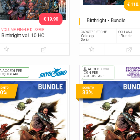
€ 110
€ 19.90
Birthright - Bundle
Serie Completa
VOLUME FINALE DI SERIE
CARATTERISTICHE
COLLANA
Birthright vol. 10 HC
Catalogo
• Bundle
Serie
Epilogo
ACCEDI CON
ACCEDI PER
CGN PER
ACQUISTARE
ACQUISTARE
CONTO
SCONTO
30%
33%