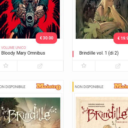
€ 30.00
€ 19.
VOLUME UNICO
Bloody Mary Omnibus
Brindille vol. 1 (di 2)
Variant Exclusive Lucca 2023
I cacciatori di ombre
ON DISPONIBILE
NON DISPONIBILE