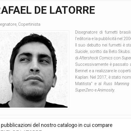
RAFAEL DE LATORRE
egnatore, Copertinista
Disegnatore di fumetti brasil
l'editoria e la pubblicità nel 200
Il suo debutto nei fumetti è s
Suicide
, scritto da Beto Skubs.
di
Aftershock Comics
con
Supe
Successivamente è passato a
Bennet e a realizzare le coperti
Kaplan.
Nel 2017, è stato nom
Matitista" e al
Russ Manning
SuperZero
e
Animosity
.
 pubblicazioni del nostro catalogo in cui compare