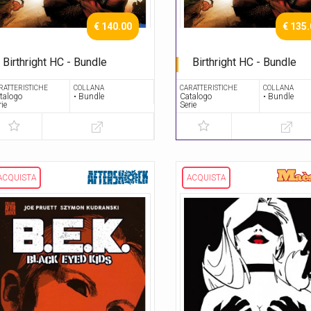
€ 140.00
€ 135
Birthright HC - Bundle
Birthright HC - Bundle
Serie Completa
Serie Completa
RATTERISTICHE
COLLANA
CARATTERISTICHE
COLLANA
talogo
• Bundle
Catalogo
• Bundle
rie
Serie
ACQUISTA
ACQUISTA