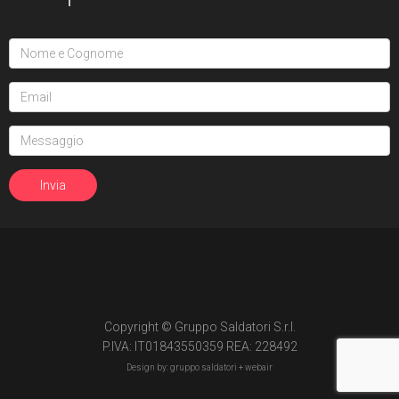
Copyright © Gruppo Saldatori S.r.l.
P.IVA: IT01843550359 REA: 228492
Design by: gruppo saldatori +
webair