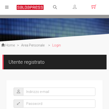
Registrati
Login
Home
>
Area Personale
>
Login
Utente registrato