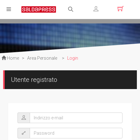
Registrati
Login
Home
>
Area Personale
>
Login
Utente registrato