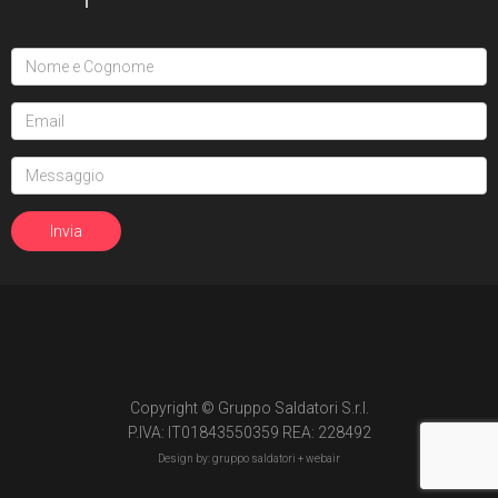
Copyright © Gruppo Saldatori S.r.l.
P.IVA: IT01843550359 REA: 228492
Design by: gruppo saldatori +
webair