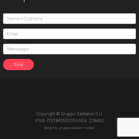
Copyright © Gruppo Saldatori S.r.l.
P.IVA: IT01843550359 REA: 228492
Design by: gruppo saldatori +
webair