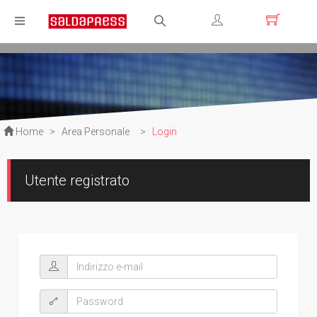
Registrati
Login
Home
>
Area Personale
>
Login
Utente registrato