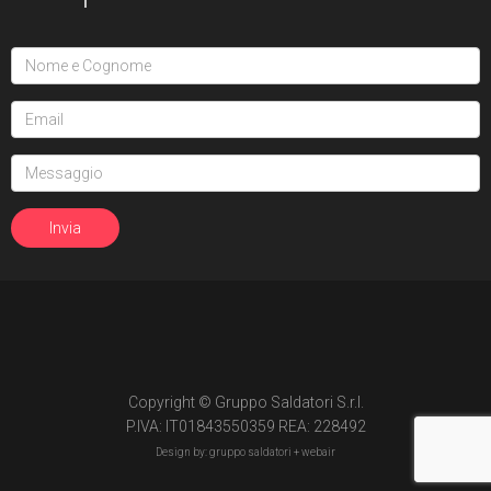
Copyright © Gruppo Saldatori S.r.l.
P.IVA: IT01843550359 REA: 228492
Design by: gruppo saldatori +
webair