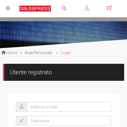
Registrati
Login
Home
>
Area Personale
>
Login
Utente registrato