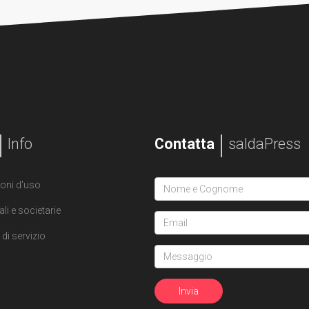
Info
Contatta
saldaPress
oni d'uso
ali e societarie
di servizio