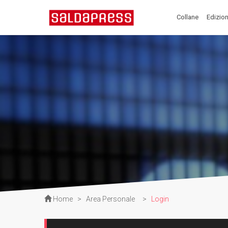
Collane
Edizion
Home
>
Area Personale
>
Login