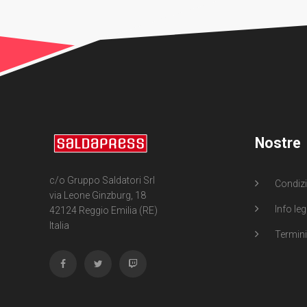
Nostre
c/o Gruppo Saldatori Srl
Condizi
via Leone Ginzburg, 18
Info leg
42124 Reggio Emilia (RE)
Italia
Termini 