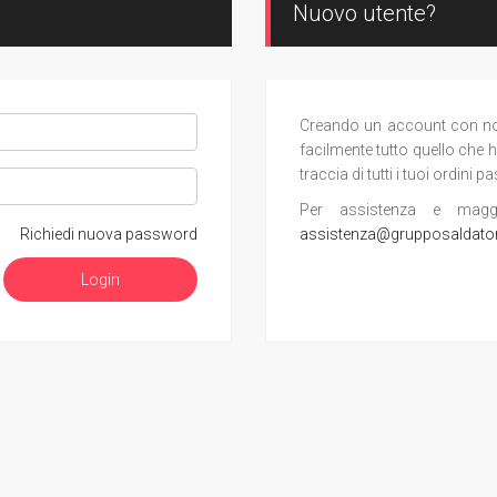
Nuovo utente?
Creando un account con noi, 
facilmente tutto quello che h
traccia di tutti i tuoi ordini pa
Per assistenza e maggior
Richiedi nuova password
assistenza@grupposaldato