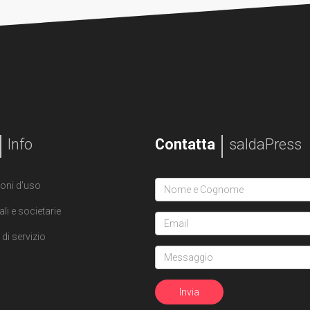
Info
Contatta
saldaPress
oni d'uso
ali e societarie
di servizio