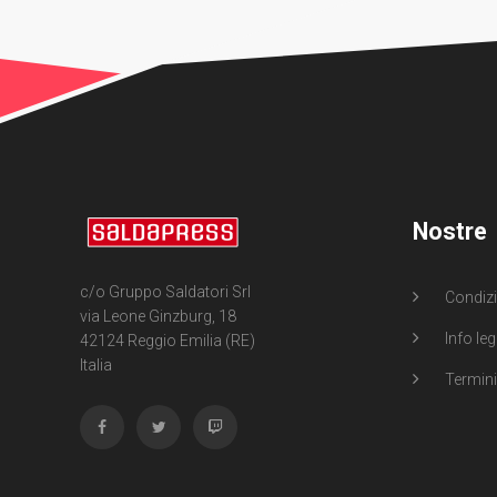
Nostre
c/o Gruppo Saldatori Srl
Condizi
via Leone Ginzburg, 18
Info leg
42124 Reggio Emilia (RE)
Italia
Termini 