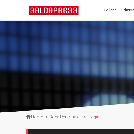
Collane
Edizion
Home
>
Area Personale
>
Login