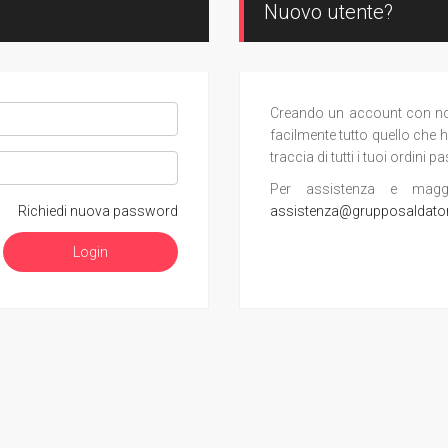
Nuovo utente?
Creando un account con noi, 
facilmente tutto quello che h
traccia di tutti i tuoi ordini pa
Per assistenza e maggior
Richiedi nuova password
assistenza@grupposaldato