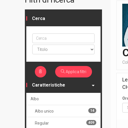
Cerca
Cerca
ptype
Col
Applica filtri
Le
Caratteristiche
CH
Or
Albo
14
Albo unico
409
Regular