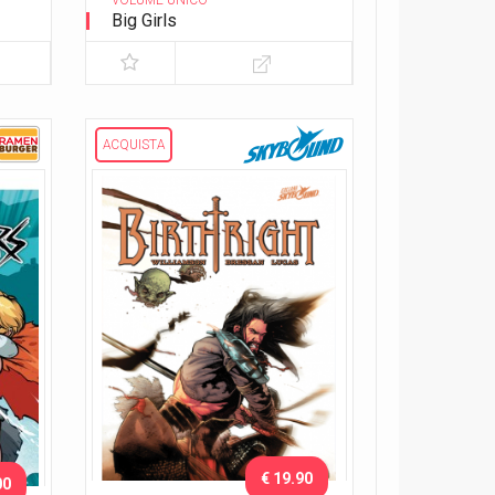
VOLUME UNICO
Big Girls
ACQUISTA
€ 19.90
00