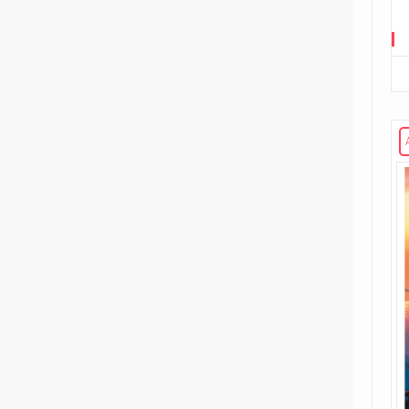
2
Fumetti Timidi
1
Il suicidio spiegato a mio figlio
1
L'almanacco dei fumetti della
Gleba
1
Le ragazzine stanno
perdendo...
9
Le storie di guerra di Garth
Ennis
1
Player versus Player
1
Re in incognito
1
The Last Temptation
1
The Meatball Family