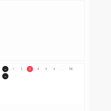
←
1
2
3
4
5
6
…
58
(current)
→