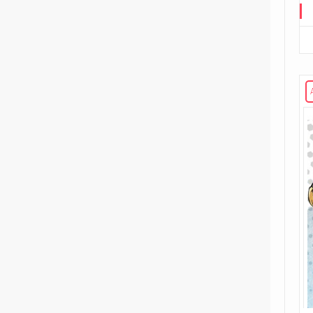
Road to G.I. JOE
Transformers
29
Edizione in albo
15
Edizione in volume
3
The Transformers (1984)
Void Rivals
3
Edizione in albo
8
Edizione in volume
FUORI COLLANA
1
An unkindness of ravens
4
Dirk Gently