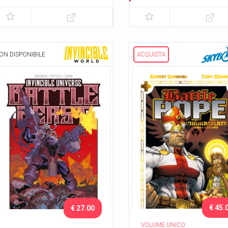
Esclusiva Romics 2025
Esclusiva Lucca C&G 2025
ON DISPONIBILE
ACQUISTA
€ 45.
€ 27.00
VOLUME UNICO