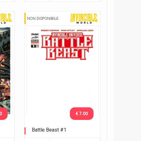
NON DISPONIBILE
0
€ 7.00
Battle Beast #1
ena
White Cover