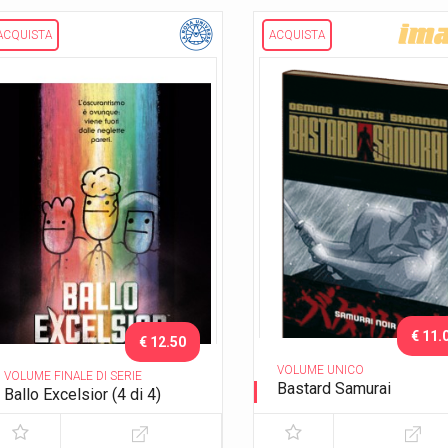
ACQUISTA
ACQUISTA
€ 11.
€ 12.50
VOLUME UNICO
VOLUME FINALE DI SERIE
Bastard Samurai
Ballo Excelsior (4 di 4)
Samurai Noir