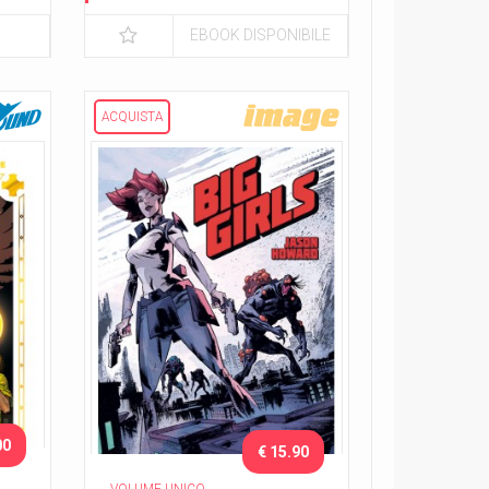
Sangue e gloria
EBOOK DISPONIBILE
ACQUISTA
00
€ 15.90