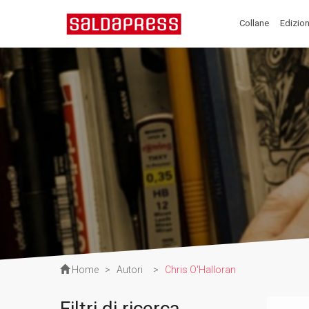
Collane
Edizion
Home
>
Autori
>
Chris O'Halloran
Filtri di ricerca