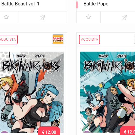
Battle Beast vol. 1
Battle Pope
Sangue e gloria - Variant
L'immacolata Collezione
Exclusive
ACQUISTA
ACQUISTA
€ 12.
€ 12.00