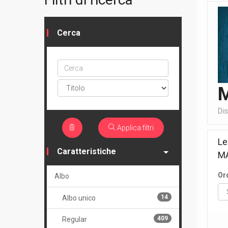
Cerca
Cerca
ptype
Dis
Applica filtri
Le
Caratteristiche
M
Or
Albo
14
Albo unico
409
Regular