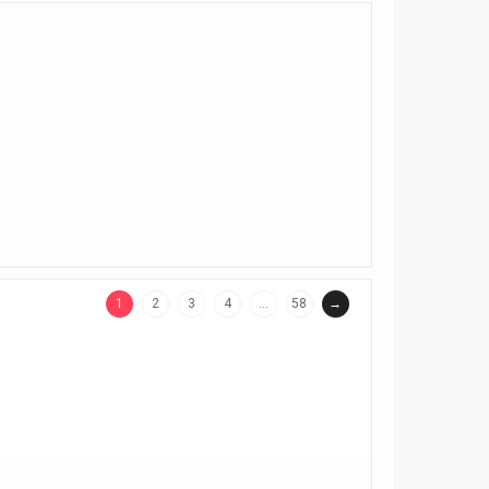
1
2
3
4
…
58
→
(current)