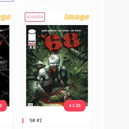
ACQUISTA
0
€ 3.30
‘68 #2