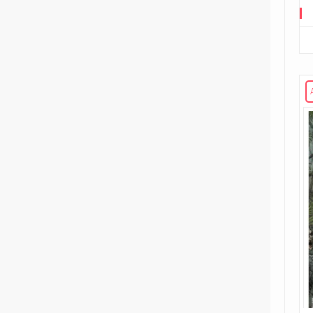
Road to G.I. JOE
Transformers
29
Edizione in albo
15
Edizione in volume
3
The Transformers (1984)
Void Rivals
3
Edizione in albo
8
Edizione in volume
FUORI COLLANA
1
An unkindness of ravens
4
Dirk Gently