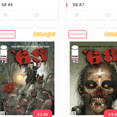
‘68 #6
‘68 #7
ACQUISTA
ACQUISTA
€ 3.30
€ 3.3