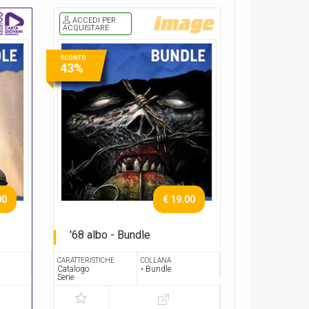
ACCEDI PER
ACQUISTARE
SCONTO
43%
00
€ 19.00
'68 albo - Bundle
Serie completa
CARATTERISTICHE
COLLANA
Catalogo
• Bundle
Serie