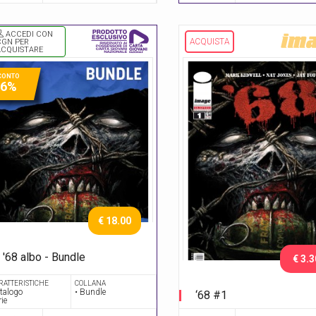
ACCEDI CON
ACQUISTA
CGN PER
ACQUISTARE
CONTO
46%
€ 18.00
'68 albo - Bundle
€ 3.3
Serie completa
RATTERISTICHE
COLLANA
talogo
• Bundle
‘68 #1
rie