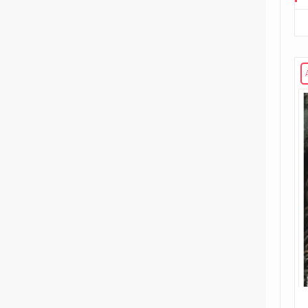
221
Volume unico
2
Rosso Profondo
4
Volume illustrato
3
Rough Riders
1
Second Sight
1
Shipwreck
1
Unholy Grail
6
ENERGON UNIVERSE
G.I. Joe
5
A Real American Hero
7
Edizione in albo
4
Edizione in volume
12