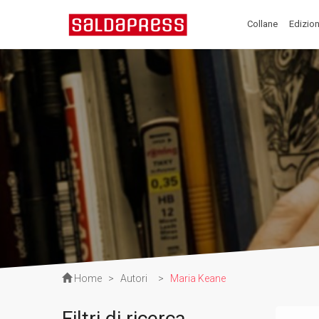
Collane
Edizion
Home
>
Autori
>
Maria Keane
Filtri di ricerca