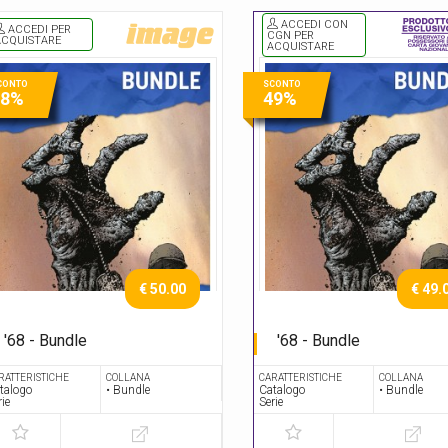
ACCEDI CON
ACCEDI PER
CGN PER
ACQUISTARE
ACQUISTARE
CONTO
SCONTO
48%
49%
€ 50.00
€ 49.
'68 - Bundle
'68 - Bundle
Serie completa
Serie completa
RATTERISTICHE
COLLANA
CARATTERISTICHE
COLLANA
talogo
• Bundle
Catalogo
• Bundle
rie
Serie