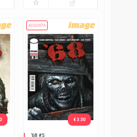
ACQUISTA
0
€ 3.30
‘68 #5