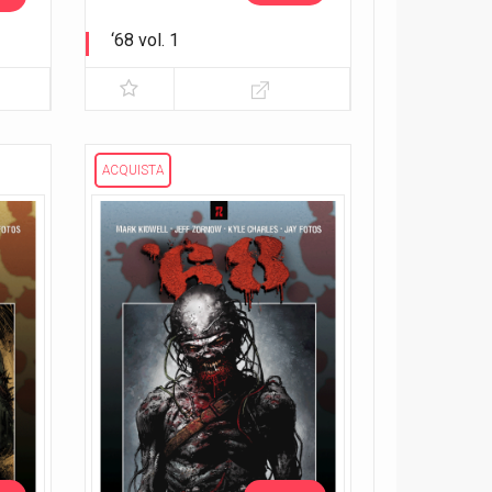
‘68 vol. 1
Corri nella giungla!
ACQUISTA