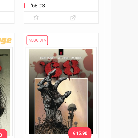
‘68 #8
ACQUISTA
€ 15.90
0