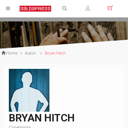
Registrati
Login
Home
>
Autori
>
Bryan Hitch
BRYAN HITCH
Copertinista