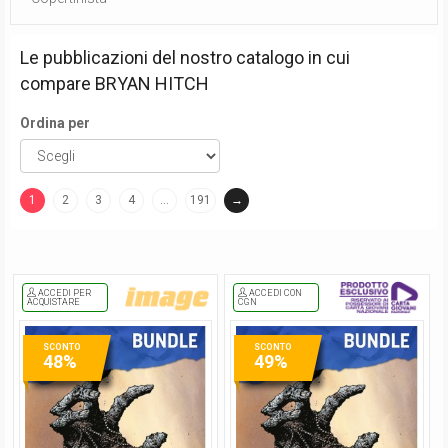
Le pubblicazioni del nostro catalogo in cui
compare
BRYAN HITCH
Ordina per
1
2
3
4
…
191
→
(current)
ACCEDI PER
ACCEDI CON
ACQUISTARE
CGN
SCONTO
SCONTO
48%
49%