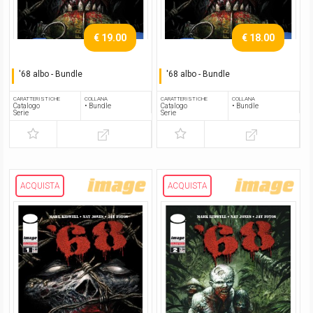
€ 19.00
€ 18.00
'68 albo - Bundle
'68 albo - Bundle
Serie completa
Serie completa
CARATTERISTICHE
COLLANA
CARATTERISTICHE
COLLANA
Catalogo
• Bundle
Catalogo
• Bundle
Serie
Serie
ACQUISTA
ACQUISTA