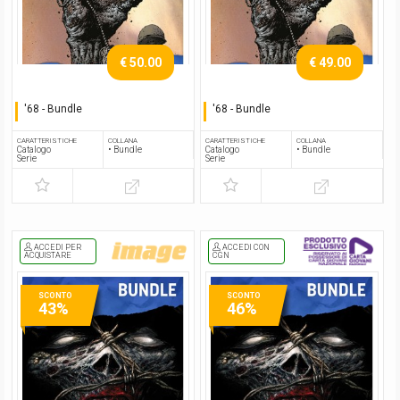
€ 50.00
€ 49.00
'68 - Bundle
'68 - Bundle
Serie completa
Serie completa
CARATTERISTICHE
COLLANA
CARATTERISTICHE
COLLANA
Catalogo
• Bundle
Catalogo
• Bundle
Serie
Serie
ACCEDI PER
ACCEDI CON
ACQUISTARE
CGN
SCONTO
SCONTO
43%
46%