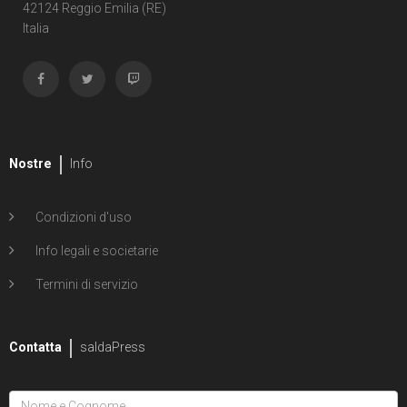
Shipwreck
42124 Reggio Emilia (RE)
Italia
1
Unholy Grail
6
ENERGON UNIVERSE
G.I. Joe
5
A Real American Hero
Nostre
Info
7
Edizione in albo
Condizioni d'uso
4
Edizione in volume
Info legali e societarie
12
Road to G.I. JOE
Termini di servizio
Transformers
29
Contatta
Edizione in albo
saldaPress
15
Edizione in volume