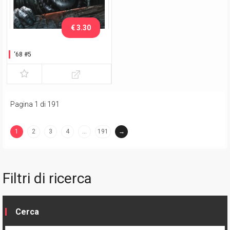
€ 3.30
‘68 #5
Pagina 1 di 191
1
2
3
4
…
191
→
(current)
Filtri di ricerca
Cerca