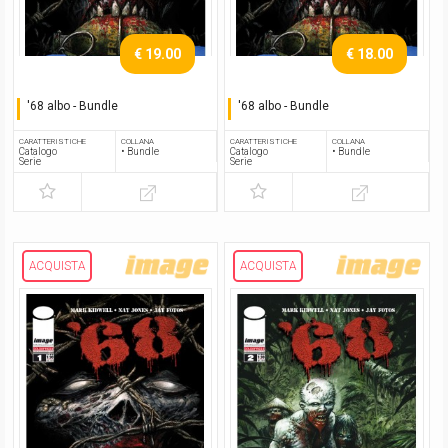
€ 19.00
€ 18.00
'68 albo - Bundle
'68 albo - Bundle
Serie completa
Serie completa
CARATTERISTICHE
COLLANA
CARATTERISTICHE
COLLANA
Catalogo
• Bundle
Catalogo
• Bundle
Serie
Serie
ACQUISTA
ACQUISTA