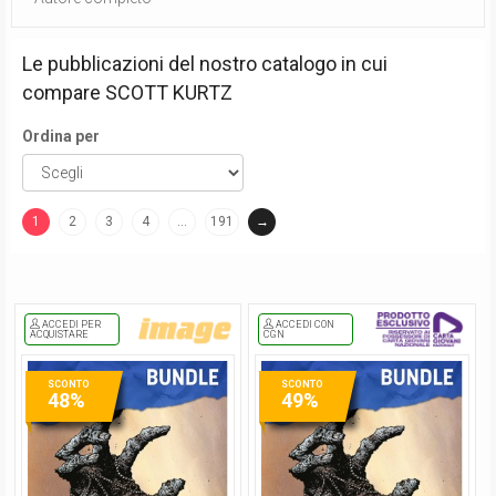
Le pubblicazioni del nostro catalogo in cui
compare
SCOTT KURTZ
Ordina per
1
2
3
4
…
191
→
(current)
ACCEDI PER
ACCEDI CON
ACQUISTARE
CGN
SCONTO
SCONTO
48%
49%