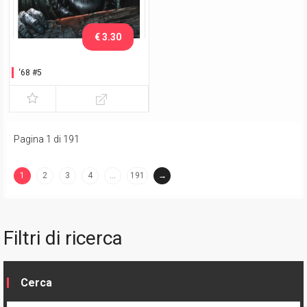
€ 3.30
‘68 #5
Pagina 1 di 191
1
2
3
4
…
191
→
(current)
Filtri di ricerca
Cerca