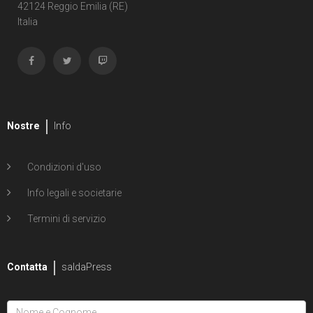
Shipwreck
42124 Reggio Emilia (RE)
Italia
1
Unholy Grail
6
ENERGON UNIVERSE
G.I. Joe
5
A Real American Hero
Nostre
Info
7
Edizione in albo
Condizioni d'uso
4
Edizione in volume
Info legali e societarie
12
Road to G.I. JOE
Termini di servizio
Transformers
29
Contatta
Edizione in albo
saldaPress
15
Edizione in volume