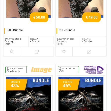
€ 50.00
€ 49.00
'68 - Bundle
'68 - Bundle
Serie completa
Serie completa
CARATTERISTICHE
COLLANA
CARATTERISTICHE
COLLANA
Catalogo
• Bundle
Catalogo
• Bundle
Serie
Serie
ACCEDI PER
ACCEDI CON
ACQUISTARE
CGN
SCONTO
SCONTO
43%
46%