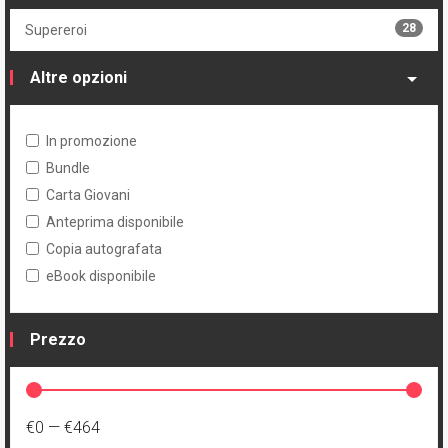
3
John Rauch
9
Cartonato oversized variant
28
Supereroi
25
Cory Walker
1
Cartonato oversized variant numerato
Altre opzioni
In promozione
Bundle
Carta Giovani
Anteprima disponibile
Copia autografata
eBook disponibile
Prezzo
€0
—
€464