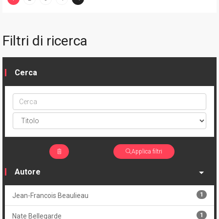
(current)
Filtri di ricerca
Cerca
Cerca
ptype
Applica filtri
Autore
1
Jean-Francois Beaulieau
1
Nate Bellegarde