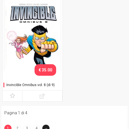
€ 35.00
Invincible Omnibus vol. 8 (di 9)
Pagina 1 di 4
1
2
3
4
→