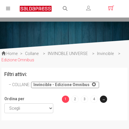
Registrati
Login
Home
>
Collane
>
INVINCIBLE UNIVERSE
>
Invincible
>
Edizione Omnibus
Filtri attivi:
COLLANE
:
Invincible - Edizione Omnibus
Ordina per
1
2
3
4
→
(current)