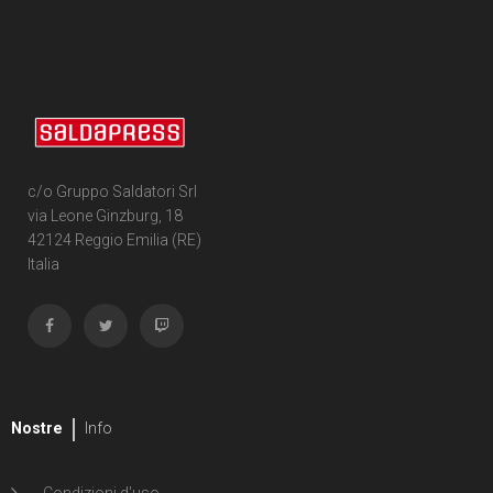
2
Brian Michael Bendis
177
Cartonato
4
Bengal
117
Cartonato oversized
13
Marguerite Bennett
15
Cartonato oversized variant
1
Lee Bermejo
6
Cartonato oversized variant numerato
c/o Gruppo Saldatori Srl
11
Federico Bertolucci
via Leone Ginzburg, 18
31
Cartonato variant
42124 Reggio Emilia (RE)
1
Giacomo "Keison" Bevilacqua
Italia
35
Cartonato variant numerato
2
Bigio
7
Speciale
2
Simon Bisley
221
Volume unico
1
Adrian Bloch
4
Volume illustrato
Nostre
Info
2
J. Bone
8
Massimo Bonfatti