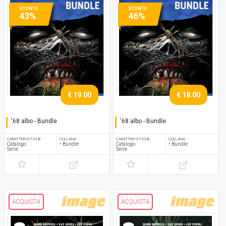
SCONTO
SCONTO
43%
46%
€ 19.00
€ 18.00
'68 albo - Bundle
'68 albo - Bundle
Serie completa
Serie completa
CARATTERISTICHE
COLLANA
CARATTERISTICHE
COLLANA
Catalogo
• Bundle
Catalogo
• Bundle
Serie
Serie
ACQUISTA
ACQUISTA