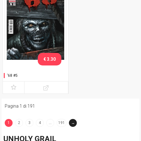
€ 3.30
‘68 #5
Pagina 1 di 191
1
2
3
4
…
191
→
(current)
UNHOLY GRAIL