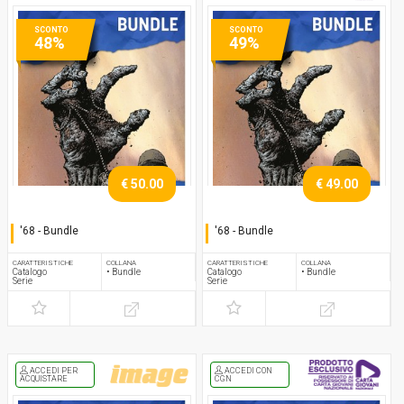
SCONTO
SCONTO
48%
49%
€ 50.00
€ 49.00
'68 - Bundle
'68 - Bundle
Serie completa
Serie completa
CARATTERISTICHE
COLLANA
CARATTERISTICHE
COLLANA
Catalogo
• Bundle
Catalogo
• Bundle
Serie
Serie
ACCEDI PER
ACCEDI CON
ACQUISTARE
CGN