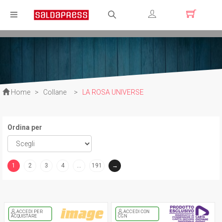
Registrati
Login
Home
>
Collane
>
LA ROSA UNIVERSE
Ordina per
1
2
3
4
…
191
→
(current)
ACCEDI PER
ACCEDI CON
ACQUISTARE
CGN