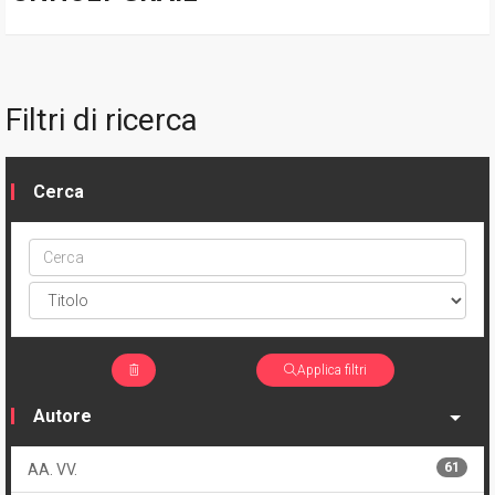
Filtri di ricerca
Cerca
Cerca
ptype
Applica filtri
Autore
61
AA. VV.