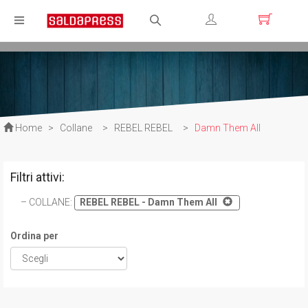
Registrati
Login
Home
>
Collane
>
REBEL REBEL
>
Damn Them All
Filtri attivi:
COLLANE
:
REBEL REBEL - Damn Them All
Ordina per