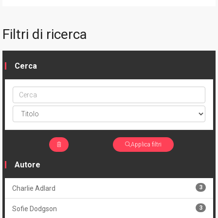
Filtri di ricerca
Cerca
Cerca
ptype
Applica filtri
Autore
3
Charlie Adlard
3
Sofie Dodgson