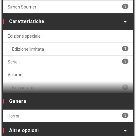
3
Simon Spurrier
Caratteristiche
Edizione speciale
1
Edizione limitata
3
Serie
Volume
2
Brossurato
1
Brossurato variant
Genere
3
Horror
Altre opzioni