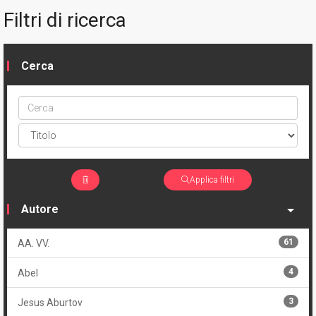
Filtri di ricerca
Cerca
Cerca
ptype
Applica filtri
Autore
61
AA. VV.
4
Abel
3
Jesus Aburtov