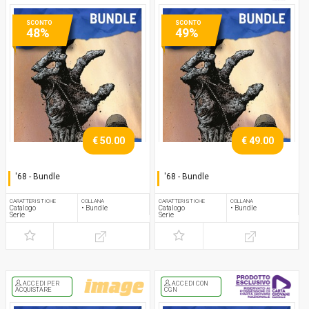
SCONTO
SCONTO
48%
49%
€ 50.00
€ 49.00
'68 - Bundle
'68 - Bundle
Serie completa
Serie completa
CARATTERISTICHE
COLLANA
CARATTERISTICHE
COLLANA
Catalogo
• Bundle
Catalogo
• Bundle
Serie
Serie
ACCEDI PER
ACCEDI CON
ACQUISTARE
CGN