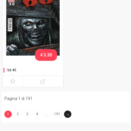
€ 3.30
‘68 #5
Pagina 1 di 191
1
2
3
4
…
191
→
(current)