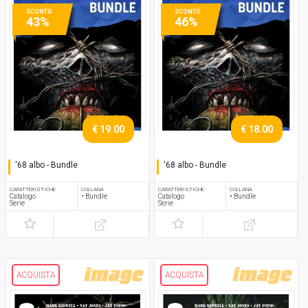
SCONTO
SCONTO
43%
46%
€ 19.00
€ 18.00
'68 albo - Bundle
'68 albo - Bundle
Serie completa
Serie completa
CARATTERISTICHE
COLLANA
CARATTERISTICHE
COLLANA
Catalogo
• Bundle
Catalogo
• Bundle
Serie
Serie
ACQUISTA
ACQUISTA