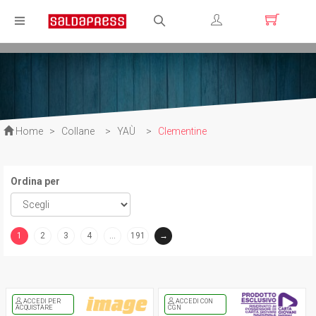
Registrati
Login
Home
>
Collane
>
YAÙ
>
Clementine
Ordina per
1
2
3
4
…
191
→
(current)
ACCEDI PER
ACCEDI CON
ACQUISTARE
CGN