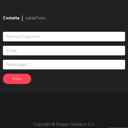
2
Mike Bowden
Contatta
saldaPress
1
Pippa Bowland
2
Russ Braun
4
Heather Breckel
19
Elizabeth Breitweiser
1
Dan Brereton
26
Andrei Bressan
4
Ed Brisson
2
Matt Broome
1
Andrew Brown
Copyright © Gruppo Saldatori S.r.l.