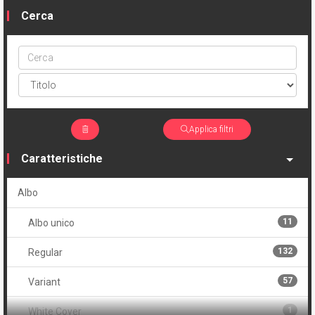
Cerca
Cerca
ptype
Applica filtri
Caratteristiche
Albo
11
Albo unico
132
Regular
57
Variant
1
White Cover