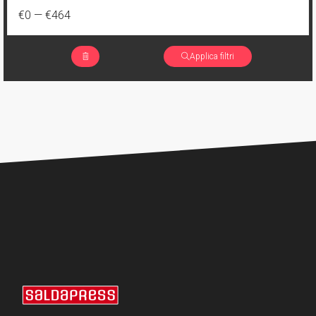
17
Edizione cartonata
€0
—
€464
147
Edizione edicola B/N
Applica filtri
45
Edizione Gazzetta
6
Edizioni speciali
9
TWD Raccolta