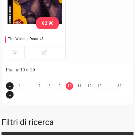
€ 2.90
The Walking Dead #3
La fattoria di Hershel
Pagina 10 di 39
←
1
…
7
8
9
10
11
12
13
…
39
(current)
→
Filtri di ricerca