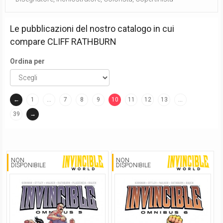
Le pubblicazioni del nostro catalogo in cui
compare
CLIFF RATHBURN
Ordina per
←
1
…
7
8
9
10
11
12
13
…
(current)
39
→
NON
NON
DISPONIBILE
DISPONIBILE