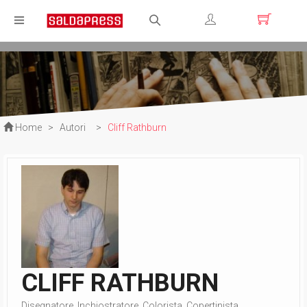
Registrati
Login
Home
>
Autori
>
Cliff Rathburn
CLIFF RATHBURN
Disegnatore, Inchiostratore, Colorista, Copertinista