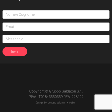
Copyright © Gruppo Saldatori S.r.l.
P.IVA: IT01843550359 REA: 228492
Design by: gruppo saldatori +
webair