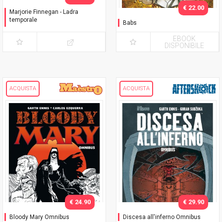
€ 22.00
Marjorie Finnegan - Ladra
temporale
Babs
Variant
EBOOK
DISPONIBILE
ACQUISTA
ACQUISTA
€ 24.90
€ 29.90
Bloody Mary Omnibus
Discesa all'inferno Omnibus