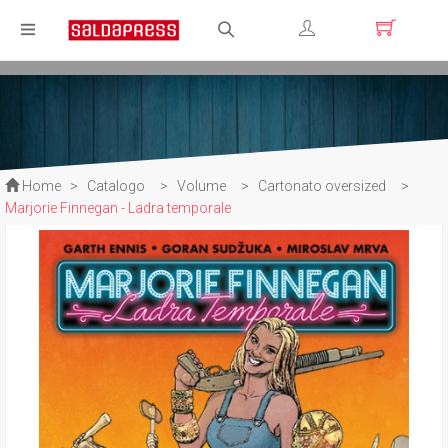
Registrati
Login
Home
>
Catalogo
>
Volume
>
Cartonato oversized
>
Marjorie Finnegan - Ladra temporale