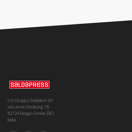
c/o Gruppo Saldatori Srl
via Leone Ginzburg, 18
42124 Reggio Emilia (RE)
Italia