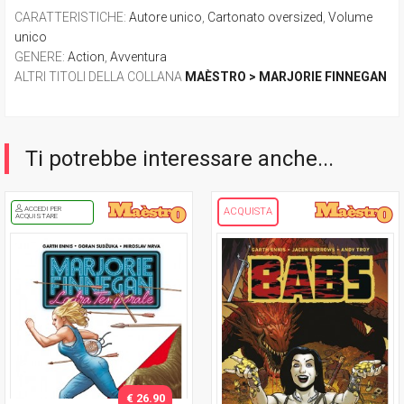
CARATTERISTICHE
:
Autore unico
,
Cartonato oversized
,
Volume
unico
GENERE
:
Action
,
Avventura
ALTRI TITOLI DELLA COLLANA
MAÈSTRO > MARJORIE FINNEGAN
Ti potrebbe interessare anche...
ACCEDI PER
ACQUISTA
ACQUISTARE
€ 26.90