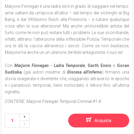
Marjorie Finnegan è una ladra ed è in grado di viaggiare nel tempo:
ama saltare da un’epoca all’altra – dal tempo dei vichinghi al Big
Bang, e dal 940esimo Reich alla Preistoria – e rubare qualunque
cosa attiri la sua attenzione!
Ma anche un’incredibile artista del
furto come lei non può evitare tutti i problemi. Le sue scorribande,
infatti, attirano l’attenzione della inflessibile Polizia Temporale che
ora le dà la caccia attraverso i secoli. Come se non bastasse,
Marjorie ha anche un un ulteriore, terribile antagonista: il suo ex!
Con
Marjorie Finnegan - Ladra Temporale
,
Garth Ennis
e
Goran
Sudžuka
(già autori insieme di
Discesa all'inferno
) firmano una
storia esagerata e divertente che, viaggiando attraverso le epoche
e i paradossi temporali, tiene inchiodato il lettore fino all’ultima
vignetta.
CONTIENE:
Marjorie Finnegan Temporal Criminal #1-8
Acquista