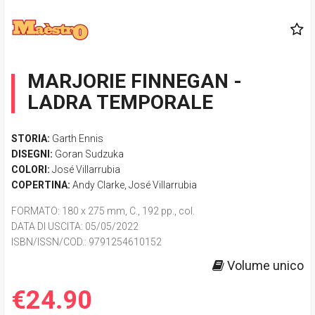
MARJORIE FINNEGAN -
LADRA TEMPORALE
STORIA:
Garth Ennis
DISEGNI:
Goran Sudzuka
COLORI:
José Villarrubia
COPERTINA:
Andy Clarke
,
José Villarrubia
FORMATO
: 180 x 275 mm, C., 192 pp., col.
DATA DI USCITA
: 05/05/2022
ISBN/ISSN/COD.:
9791254610152
Volume unico
€24.90