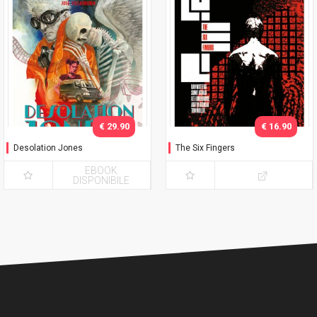
€ 29.90
€ 16.90
Desolation Jones
The Six Fingers
EBOOK
DISPONIBILE