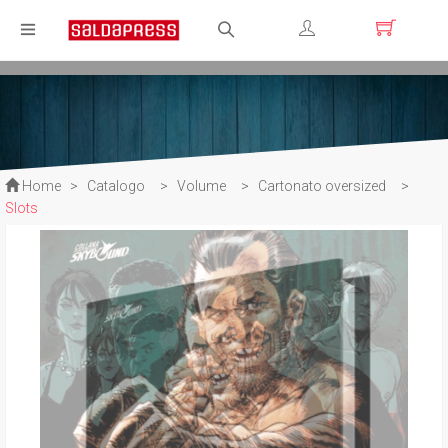
Registrati
Login
Home
>
Catalogo
>
Volume
>
Cartonato oversized
>
Slots