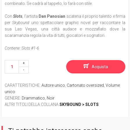
combinato. Se cadrà al tappeto, lo farà con stile.
Con
Slots
, l'artista
Dan Panosian
scatena il proprio talento e firma
per
Skybound
uno spettacolare graphic novel per raccontare la
sua Las Vegas, una città audace e mozzafiato dove la
scaramanzia regola la vita di tutti, giocatori e sognatori.
Contiene: Slots #1-6
Acquista
CARATTERISTICHE
:
Autore unico
,
Cartonato oversized
,
Volume
unico
GENERE
:
Drammatico
,
Noir
ALTRI TITOLI DELLA COLLANA
SKYBOUND > SLOTS