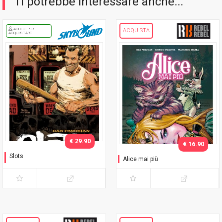
Ti potrebbe interessare anche...
ACCEDI PER
ACQUISTA
ACQUISTARE
€ 29.90
€ 16.90
Slots
Alice mai più
Variant con sovracoperta