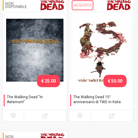
NON
ACQUISTA
DISPONIBILE
€ 25.00
€ 50.00
The Walking Dead "In
The Walking Dead 15°
Aeternum"
anniversario di TWD in Italia
Collector's Pack
Celebration Pack
NON