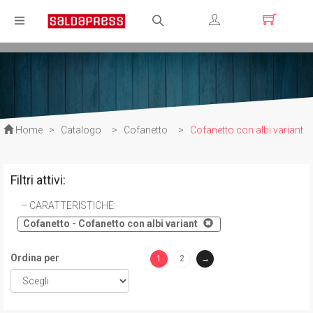
Registrati
Login
Home
>
Catalogo
>
Cofanetto
>
Cofanetto con albi variant
Filtri attivi:
CARATTERISTICHE
:
Cofanetto - Cofanetto con albi variant
Ordina per
1
2
→
(current)