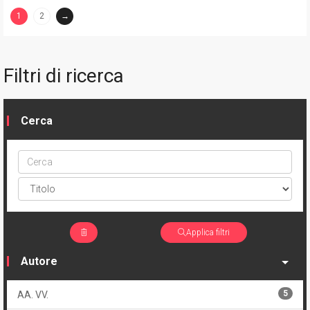
1
2
→
(current)
Filtri di ricerca
Cerca
Cerca
ptype
Applica filtri
Autore
5
AA. VV.