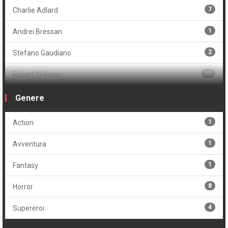
7
Charlie Adlard
1
Andrei Bressan
2
Stefano Gaudiano
11
Robert Kirkman
3
Dave McCaig
Genere
1
Tony Moore
1
Action
1
Dave Rapoza
1
Avventura
4
Cliff Rathburn
1
Fantasy
8
Horror
4
Supereroi