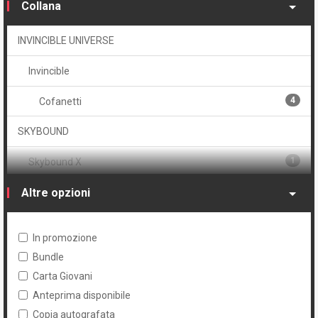
Collana
INVINCIBLE UNIVERSE
Invincible
4
Cofanetti
SKYBOUND
1
Skybound X
THE WALKING DEAD
Altre opzioni
4
Edizione edicola B/N
In promozione
3
TWD Color Edition Spillato
Bundle
Carta Giovani
Anteprima disponibile
Copia autografata