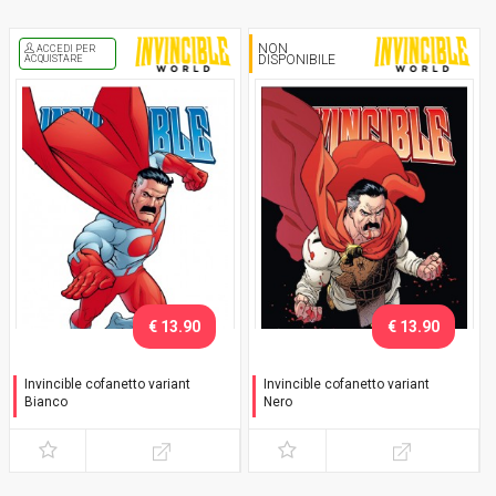
NON
ACCEDI PER
DISPONIBILE
ACQUISTARE
€ 13.90
€ 13.90
Invincible cofanetto variant
Invincible cofanetto variant
Bianco
Nero
Cofanetto Bianco - con
Cofanetto Nero - con
variant
variant