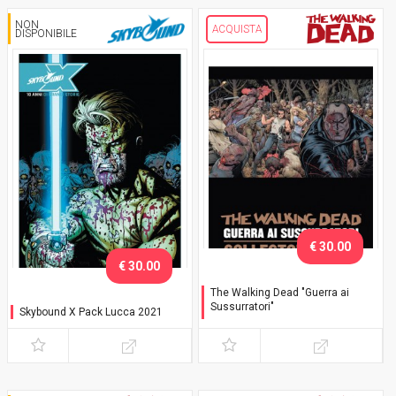
NON
ACQUISTA
DISPONIBILE
€ 30.00
€ 30.00
The Walking Dead "Guerra ai
Sussurratori"
Skybound X Pack Lucca 2021
Collector's Pack