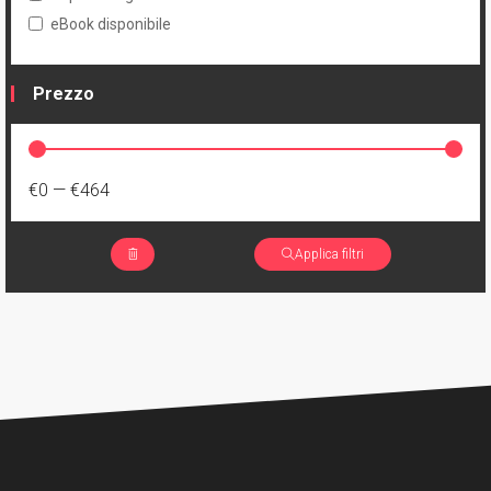
eBook disponibile
Prezzo
€0
—
€464
Applica filtri