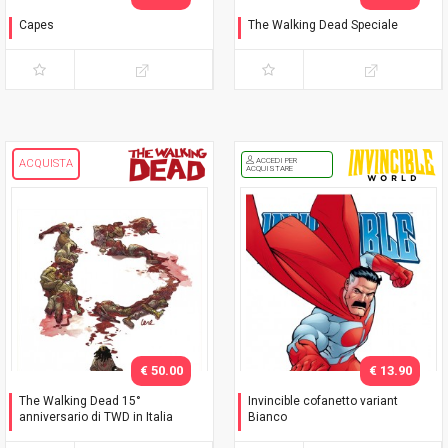
Capes
The Walking Dead Speciale
Timbrare il cartellino
Negan è vivo!
ACCEDI PER
ACQUISTA
ACQUISTARE
€ 50.00
€ 13.90
The Walking Dead 15°
Invincible cofanetto variant
anniversario di TWD in Italia
Bianco
Celebration Pack
Cofanetto Bianco - con