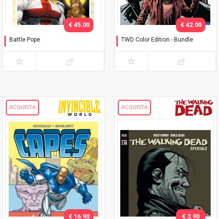
€ 45.00
€ 42.00
Battle Pope
TWD Color Edition - Bundle
L'immacolata Collezione
Variant Phillips
ACQUISTA
ACQUISTA
€ 16.90
€ 2.90