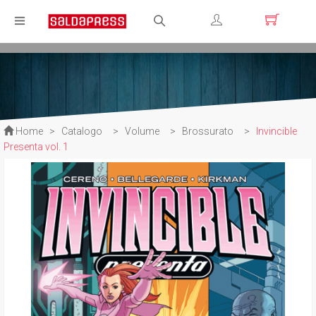
Registrati
Login
Home
>
Catalogo
>
Volume
>
Brossurato
>
Invincible
Presenta vol. 1