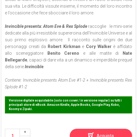
sua vita. Le difficoltà vissute insieme, il momento del loro incontro
e l’occasione che fece sbocciare il loro amore.
Invincible presenta: Atom Eve & Rex Splode
raccoglie le mini-serie
dedicate alla più irresistibile supereroina dell’Invincible Universe e al
suo primo esplosivo amore. Il racconto sulle origini dei due
personaggi creati da
Robert Kirkman
e
Cory Walker
è affidato
allo sceneggiatore
Benito Cereno
e alle matite di
Nate
Bellegarde
, capaci di dare vita a un dinamico e imperdibile prequel
della serie
Invincible
.
Contiene: Invincible presents Atom Eve #1-2 + Invincible presents Rex
Splode #1-2
Versione digitale acquistabile (solo con cover / in versione regular) su tutti i
principali store di eBook: Amazon Kindle, Apple Books, Google Play, Kobo,
Koomy e Zipaki.
Acquista