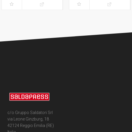
variant
c/o Gruppo Saldatori Srl
via Leone Ginzburg, 18
42124 Reggio Emilia (RE)
Italia