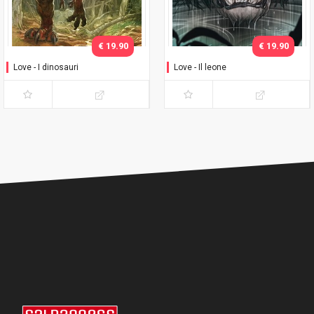
€ 19.90
€ 19.90
Love - I dinosauri
Love - Il leone