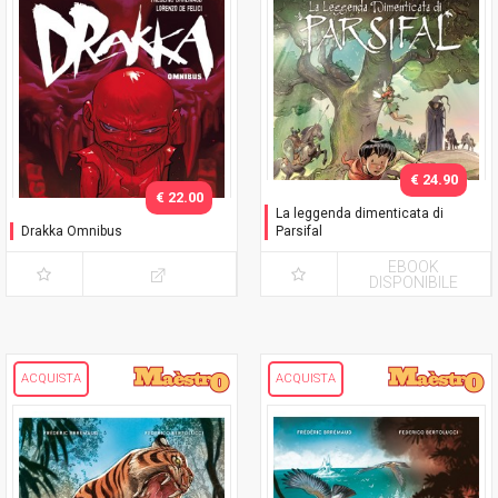
€ 24.90
€ 22.00
La leggenda dimenticata di
Drakka Omnibus
Parsifal
EBOOK
DISPONIBILE
ACQUISTA
ACQUISTA