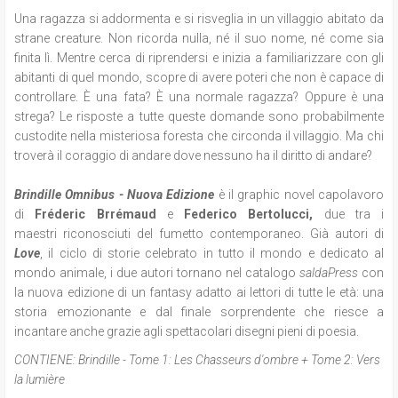
Una ragazza si addormenta e si risveglia in un villaggio abitato da
strane creature. Non ricorda nulla, né il suo nome, né come sia
finita lì. Mentre cerca di riprendersi e inizia a familiarizzare con gli
abitanti di quel mondo, scopre di avere poteri che non è capace di
controllare. È una fata? È una normale ragazza? Oppure è una
strega? Le risposte a tutte queste domande sono probabilmente
custodite nella misteriosa foresta che circonda il villaggio. Ma chi
troverà il coraggio di andare dove nessuno ha il diritto di andare?
Brindille Omnibus - Nuova Edizione
è il graphic novel capolavoro
di
Fréderic Brrémaud
e
Federico Bertolucci,
due tra i
maestri riconosciuti del fumetto contemporaneo. Già autori di
Love
, il ciclo di storie celebrato in tutto il mondo e dedicato al
mondo animale, i due autori tornano nel catalogo
saldaPress
con
la nuova edizione di un fantasy adatto ai lettori di tutte le età: una
storia emozionante e dal finale sorprendente che riesce a
incantare anche grazie agli spettacolari disegni pieni di poesia.
CONTIENE:
Brindille - Tome 1: Les Chasseurs d'ombre + Tome 2: Vers
la lumière