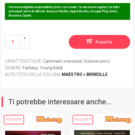
Versione digitale acquistabile (solo con cover / in versione regular) su tutti i
principali store di eBook: Amazon Kindle, Apple Books, Google Play, Kobo,
Koomy e Zipaki.
Acquista
CARATTERISTICHE
:
Cartonato oversized
,
Volume unico
GENERE
:
Fantasy
,
Young Adult
ALTRI TITOLI DELLA COLLANA
MAÈSTRO > BRINDILLE
Ti potrebbe interessare anche...
ACQUISTA
ACQUISTA