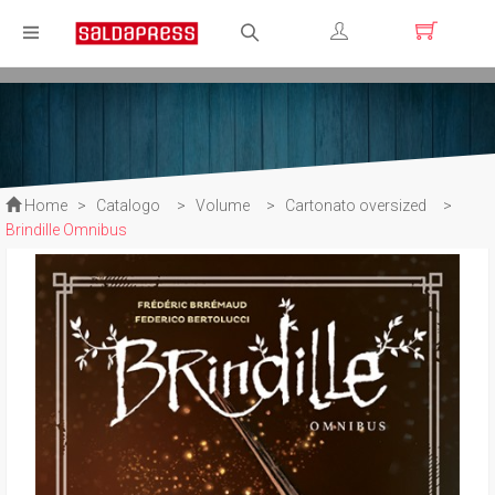
Registrati
Login
Home
>
Catalogo
>
Volume
>
Cartonato oversized
>
Brindille Omnibus