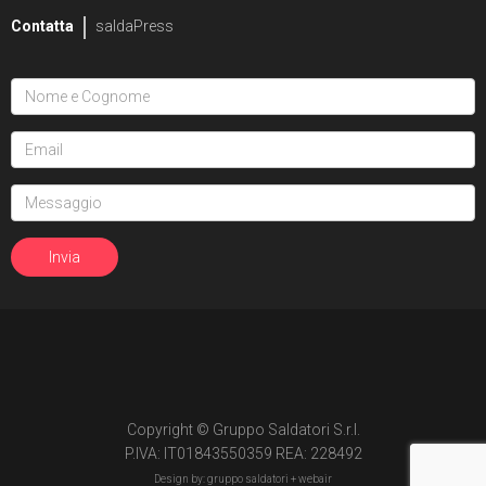
Contatta
saldaPress
Copyright © Gruppo Saldatori S.r.l.
P.IVA: IT01843550359 REA: 228492
Design by: gruppo saldatori +
webair