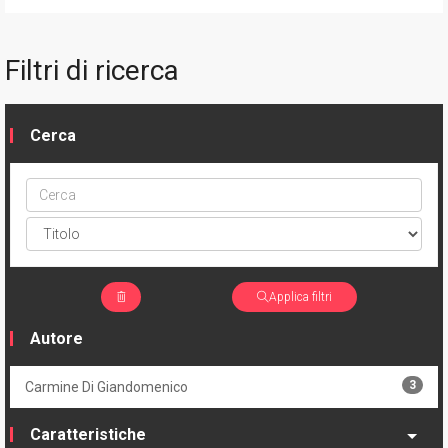
Filtri di ricerca
Cerca
Cerca
ptype
Applica filtri
Autore
3
Carmine Di Giandomenico
Caratteristiche