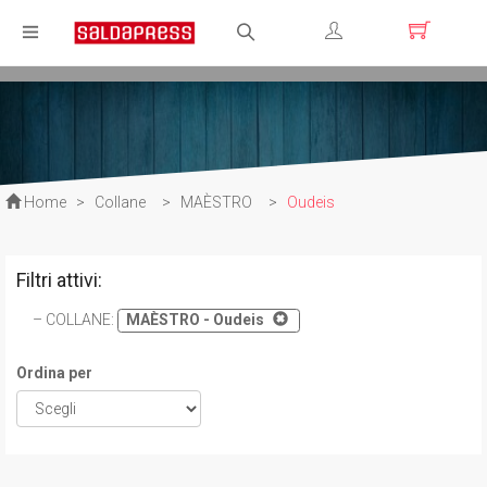
Registrati
Login
Home
>
Collane
>
MAÈSTRO
>
Oudeis
Filtri attivi:
COLLANE
:
MAÈSTRO - Oudeis
Ordina per