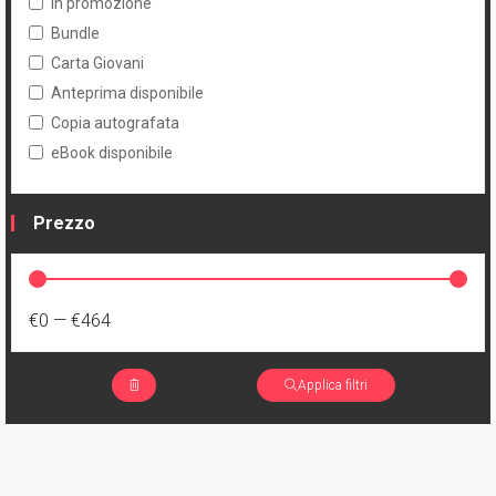
In promozione
Bundle
Carta Giovani
Anteprima disponibile
Copia autografata
eBook disponibile
Prezzo
€0
—
€464
Applica filtri