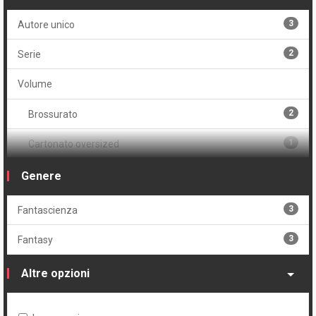
3
Autore unico
2
Serie
Volume
2
Brossurato
1
Cartonato oversized
1
Volume unico
Genere
3
Fantascienza
3
Fantasy
Altre opzioni