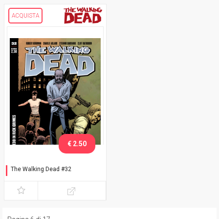
ACQUISTA
€ 2.50
The Walking Dead #32
Io credo in Rick Grimes -
cover B