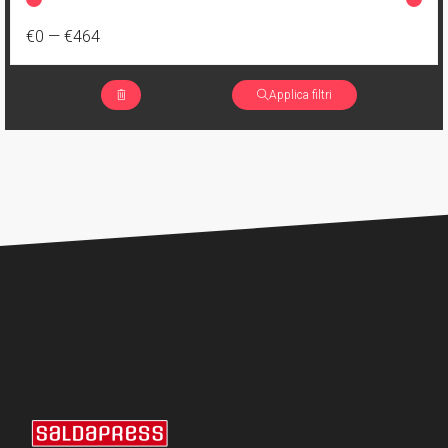
€0
—
€464
Applica filtri