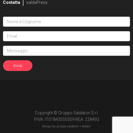
Contatta
saldaPress
Copyright © Gruppo Saldatori S.r.l.
P.IVA: IT01843550359 REA: 228492
Design by: gruppo saldatori +
webair