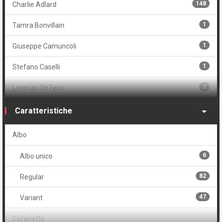
148
Charlie Adlard
1
Tamra Bonvillain
1
Giuseppe Camuncoli
1
Stefano Caselli
2
Lorenzo De Felici
1
Carmine Di Giandomenico
Caratteristiche
73
Stefano Gaudiano
Albo
1
Sina Grace
6
Albo unico
1
Bryan Hitch
82
Regular
151
Robert Kirkman
47
Variant
1
Todd McFarlane
Cofanetto