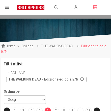
Registrati
Login
Home
>
Collane
>
THE WALKING DEAD
>
Edizione edicola
B/N
Filtri attivi:
COLLANE
:
THE WALKING DEAD - Edizione edicola B/N
Ordina per
←
1
3
4
5
6
7
8
9
…
17
→