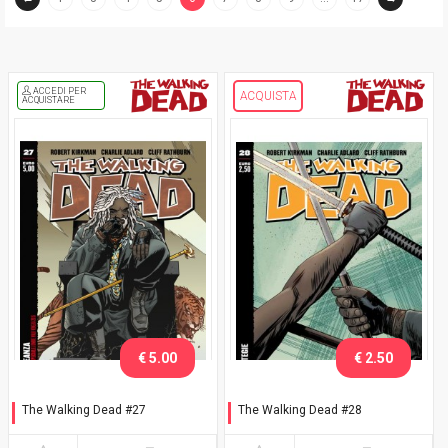
(current)
ACCEDI PER
ACQUISTA
ACQUISTARE
€ 5.00
€ 2.50
The Walking Dead #27
The Walking Dead #28
L'alleanza - Variant Zombie
Strategie
Walk Venezia 2015