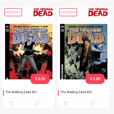
ACQUISTA
ACQUISTA
€ 2.50
€ 2.50
The Walking Dead #31
The Walking Dead #32
Guerra - cover B
Io credo in Rick Grimes -
cover A