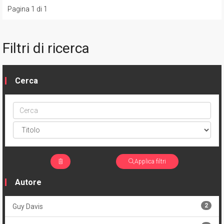
Pagina 1 di 1
Filtri di ricerca
Cerca
Cerca
ptype
Applica filtri
Autore
2
Guy Davis