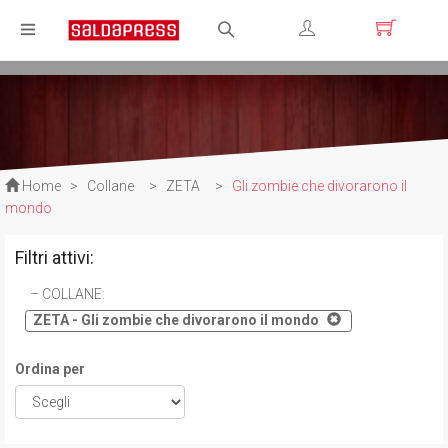
Registrati
Login
Home
>
Collane
>
ZETA
>
Gli zombie che divorarono il
mondo
Filtri attivi:
COLLANE
:
ZETA - Gli zombie che divorarono il mondo
Ordina per